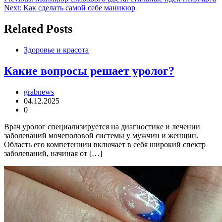
Навигация
Next:
Как сделать самой себе маникюр
по
записям
Related Posts
Здоровье и красота
Какие вопросы решает уролог?
grabnews
04.12.2025
0
Врач уролог специализируется на диагностике и лечении
заболеваний мочеполовой системы у мужчин и женщин.
Область его компетенции включает в себя широкий спектр
заболеваний, начиная от […]