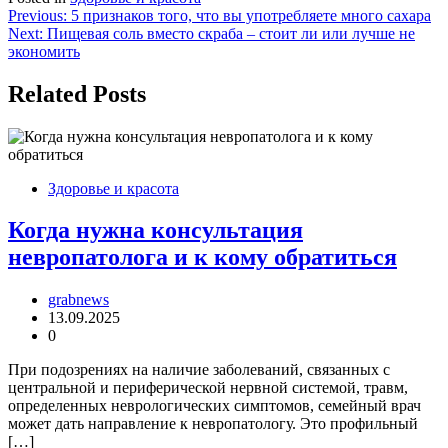
Навигация
Previous:
5 признаков того, что вы употребляете много сахара
Next:
Пищевая соль вместо скраба – стоит ли или лучше не
по
экономить
записям
Related Posts
Здоровье и красота
Когда нужна консультация
невропатолога и к кому обратиться
grabnews
13.09.2025
0
При подозрениях на наличие заболеваний, связанных с
центральной и периферической нервной системой, травм,
определенных неврологических симптомов, семейный врач
может дать направление к невропатологу. Это профильный
[…]