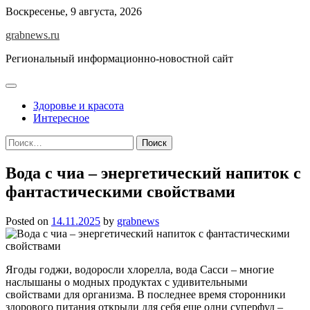
Skip
Воскресенье, 9 августа, 2026
to
grabnews.ru
content
Региональный информационно-новостной сайт
Здоровье и красота
Интересное
Найти:
Вода с чиа – энергетический напиток с
фантастическими свойствами
Posted on
14.11.2025
by
grabnews
Ягоды годжи, водоросли хлорелла, вода Сасси – многие
наслышаны о модных продуктах с удивительными
свойствами для организма. В последнее время сторонники
здорового питания открыли для себя еще одни суперфуд –