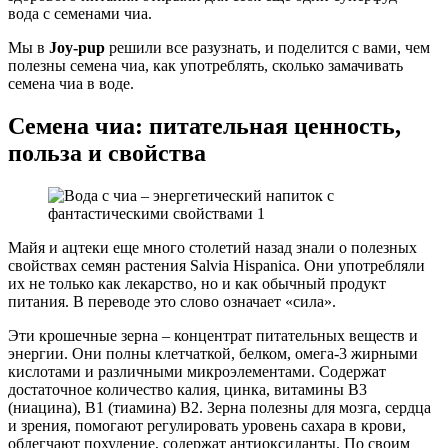
вода с семенами чиа.
Мы в
Joy-pup
решили все разузнать, и поделится с вами, чем
полезны семена чиа, как употреблять, сколько замачивать
семена чиа в воде.
Семена чиа: питательная ценность,
польза и свойства
Майя и ацтеки еще много столетий назад знали о полезных
свойствах семян растения Salvia Hispanica. Они употребляли
их не только как лекарство, но и как обычный продукт
питания. В переводе это слово означает «сила».
Эти крошечные зерна – концентрат питательных веществ и
энергии. Они полны клетчаткой, белком, омега-3 жирными
кислотами и различными микроэлементами. Содержат
достаточное количество калия, цинка, витамины В3
(ниацина), В1 (тиамина) B2. Зерна полезны для мозга, сердца
и зрения, помогают регулировать уровень сахара в крови,
облегчают похудение, содержат антиоксиданты. По своим