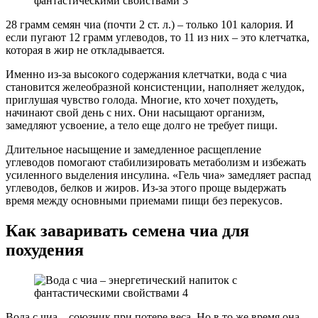
28 грамм семян чиа (почти 2 ст. л.) – только 101 калория. И
если пугают 12 грамм углеводов, то 11 из них – это клетчатка,
которая в жир не откладывается.
Именно из-за высокого содержания клетчатки, вода с чиа
становится желеобразной консистенции, наполняет желудок,
приглушая чувство голода. Многие, кто хочет похудеть,
начинают свой день с них. Они насыщают организм,
замедляют усвоение, а тело еще долго не требует пищи.
Длительное насыщение и замедленное расщепление
углеводов помогают стабилизировать метаболизм и избежать
усиленного выделения инсулина. «Гель чиа» замедляет распад
углеводов, белков и жиров. Из-за этого проще выдержать
время между основными приемами пищи без перекусов.
Как заваривать семена чиа для
похудения
Вода с чиа – союзник при потере веса. Но в то же время она