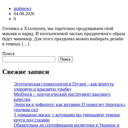
grabnews
04.08.2026
0
Готовясь к Хэллоуину, мы тщательно продумываем свой
макияж и наряд. И неотъемлемой частью праздничного образа
будет маникюр. Для этого праздника можно выбирать дизайн
в темных […]
Поиск
Поиск
Свежие записи
Эстетическая стоматология в Грузии – как вернуть
здоровую и красивую улыбку
MedStock – хирургический инструмент высокого
качества
Энергия в дефиците: как витамин D помогает бороться с
упадком сил
3 домашние маски, с которыми вы уменьшите темные
круги под глазами
Обязательна ли сертификация косметики в Украине и