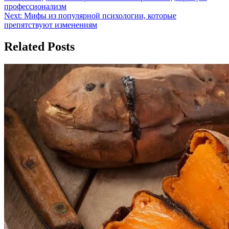
профессионализм
по
Next:
Мифы из популярной психологии, которые
записям
препятствуют изменениям
Related Posts