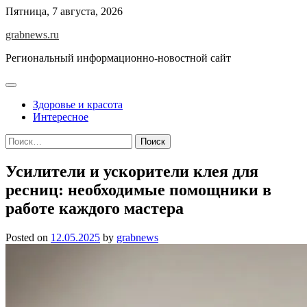
Skip
Пятница, 7 августа, 2026
to
grabnews.ru
content
Региональный информационно-новостной сайт
Здоровье и красота
Интересное
Найти:
Усилители и ускорители клея для
ресниц: необходимые помощники в
работе каждого мастера
Posted on
12.05.2025
by
grabnews