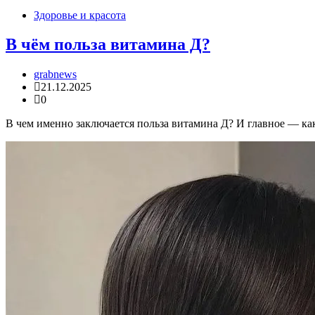
Здоровье и красота
В чём польза витамина Д?
grabnews
21.12.2025
0
В чем именно заключается польза витамина Д? И главное — как