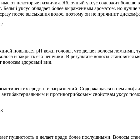
о имеют некоторые различия. Яблочный уксус содержит больше 
. Белый уксус обладает более выраженным ароматом, но лучше в
т сразу после высыхания волос, поэтому он не причинит дискомфо
акцией повышает pH кожи головы, что делает волосы ломкими, 
волоса и закрыть его чешуйки. В результате волосы становятся 
т волосам здоровый вид.
косметических средств и загрязнений. Содержащаяся в нем альф
 антибактериальным и противогрибковым свойствам уксус помог
шает пушистость и делает пряди более послушными. Волосы стан