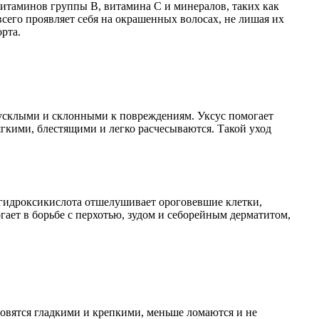
витаминов группы B, витамина C и минералов, таких как
сего проявляет себя на окрашенных волосах, не лишая их
рта.
тусклыми и склонными к повреждениям. Уксус помогает
мягкими, блестящими и легко расчесываются. Такой уход
а-гидроксикислота отшелушивает ороговевшие клетки,
ает в борьбе с перхотью, зудом и себорейным дерматитом,
овятся гладкими и крепкими, меньше ломаются и не