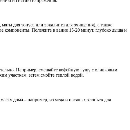
блению и снятию напряжения.
, мяты для тонуса или эвкалипта для очищения), а также
ые компоненты. Полежите в ванне 15-20 минут, глубоко дыша и
стоятельно. Например, смешайте кофейную гущу с оливковым
им участкам, затем смойте теплой водой.
аску дома – например, из меда и овсяных хлопьев для