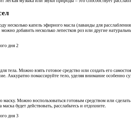
чит легкая музыка или звуки природы – это способствует рассла
сел
воду несколько капель эфирного масла (лаванды для расслабления
 можно добавить несколько лепестков роз или другие натуральн
б для тела. Можно взять готовое средство или создать его само
е. Аккуратно помассируйте тело, уделяя внимание особенно сух
аску. Можно воспользоваться готовым средством или сделать м
 маска будет действовать, расслабьтесь и отдохните.