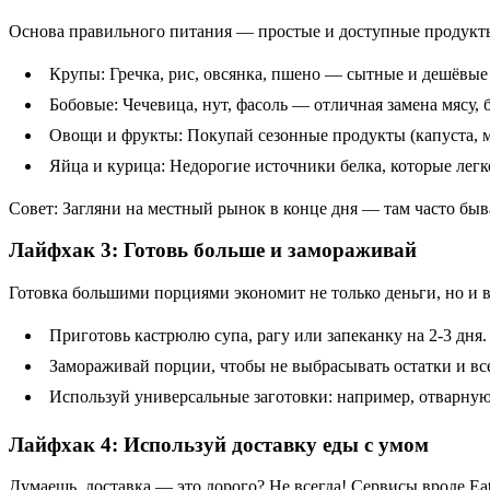
Основа правильного питания — простые и доступные продукты,
Крупы: Гречка, рис, овсянка, пшено — сытные и дешёвые
Бобовые: Чечевица, нут, фасоль — отличная замена мясу, 
Овощи и фрукты: Покупай сезонные продукты (капуста, м
Яйца и курица: Недорогие источники белка, которые легк
Совет: Загляни на местный рынок в конце дня — там часто бы
Лайфхак 3: Готовь больше и замораживай
Готовка большими порциями экономит не только деньги, но и в
Приготовь кастрюлю супа, рагу или запеканку на 2-3 дня.
Замораживай порции, чтобы не выбрасывать остатки и все
Используй универсальные заготовки: например, отварную 
Лайфхак 4: Используй доставку еды с умом
Думаешь, доставка — это дорого? Не всегда! Сервисы вроде Ea