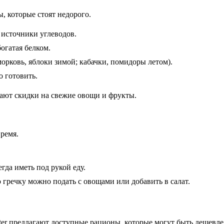
 которые стоят недорого.
 источники углеводов.
богатая белком.
орковь, яблоки зимой; кабачки, помидоры летом).
о готовить.
вают скидки на свежие овощи и фрукты.
ремя.
гда иметь под рукой еду.
гречку можно подать с овощами или добавить в салат.
ter предлагают доступные рационы, которые могут быть дешевле