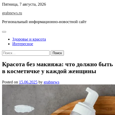
Skip
Пятница, 7 августа, 2026
to
grabnews.ru
content
Региональный информационно-новостной сайт
Здоровье и красота
Интересное
Найти:
Красота без макияжа: что должно быть
в косметичке у каждой женщины
Posted on
15.06.2025
by
grabnews