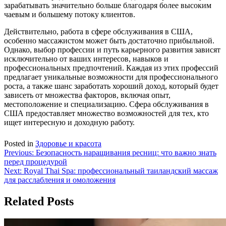
зарабатывать значительно больше благодаря более высоким
чаевым и большему потоку клиентов.
Действительно, работа в сфере обслуживания в США,
особенно массажистом может быть достаточно прибыльной.
Однако, выбор профессии и путь карьерного развития зависят
исключительно от ваших интересов, навыков и
профессиональных предпочтений. Каждая из этих профессий
предлагает уникальные возможности для профессионального
роста, а также шанс заработать хороший доход, который будет
зависеть от множества факторов, включая опыт,
местоположение и специализацию. Сфера обслуживания в
США предоставляет множество возможностей для тех, кто
ищет интересную и доходную работу.
Posted in
Здоровье и красота
Навигация
Previous:
Безопасность наращивания ресниц: что важно знать
перед процедурой
по
Next:
Royal Thai Spa: профессиональный таиландский массаж
записям
для расслабления и омоложения
Related Posts