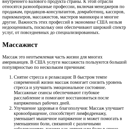
внутреннего валового продукта страны. К этой отрасли
относятся разнообразные профессии, включая менеджеров по
продажам, продавцов-консультантов, домработниц, кассиров,
парикмахеров, массажистов, мастеров маникюра и многие
другие. Важность этих профессий в экономике США нельзя
недооценивать, поскольку они обеспечивают широкий спектр
услуг, от повседневных до специализированных.
Массажист
Массаж это неотъемлемая часть жизни для многих
американцев. В США услуги массажиста пользуются большой
популярностью по нескольким причинам:
Снятие стресса и релаксация: В быстром темпе
современной жизни массаж помогает снизить уровень
стресса и улучшить эмоциональное состояние.
Массажные сеансы обеспечивают глубокое
расслабление и помогают восстановиться после
напряженных рабочих дней.
Улучшение здоровья и благополучия: Массаж улучшает
кровообращение, способствует лимфодренажу,
уменьшает мышечное напряжение и может помогать в
уменьшении боли, связанной с различными
заболеваниями, такими как артрит или боли в спине.