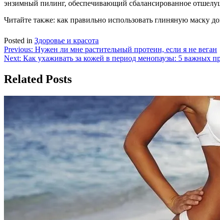
энзимный пилинг, обеспечивающий сбалансированное отшелуши
Читайте также: как правильно использовать глиняную маску до
Posted in
Здоровье и красота
Навигация
Previous:
Нужен ли мне растительный протеин, если я не веган
Next:
Как ухаживать за кожей в период менопаузы: 5 важных п
по
записям
Related Posts