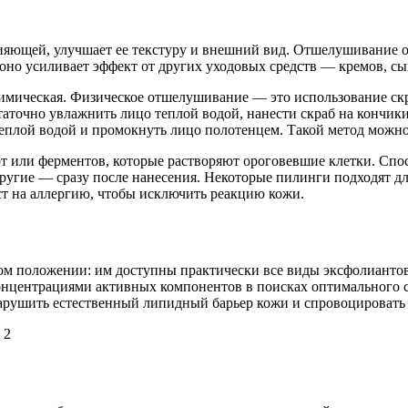
сияющей, улучшает ее текстуру и внешний вид. Отшелушивание о
но усиливает эффект от других уходовых средств — кремов, сы
химическая. Физическое отшелушивание — это использование ск
таточно увлажнить лицо теплой водой, нанести скраб на кончи
теплой водой и промокнуть лицо полотенцем. Такой метод можно
т или ферментов, которые растворяют ороговевшие клетки. Спос
другие — сразу после нанесения. Некоторые пилинги подходят дл
ст на аллергию, чтобы исключить реакцию кожи.
м положении: им доступны практически все виды эксфолиантов
нцентрациями активных компонентов в поисках оптимального ср
рушить естественный липидный барьер кожи и спровоцировать 