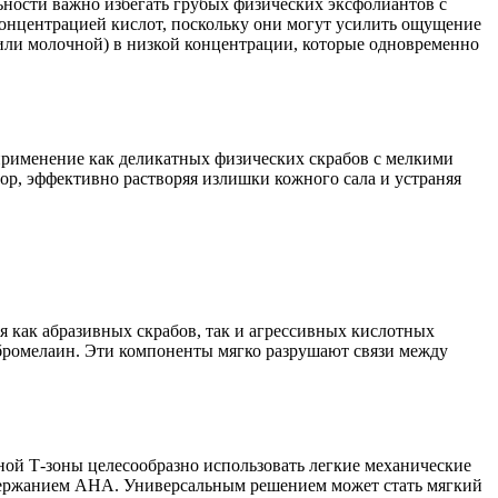
ности важно избегать грубых физических эксфолиантов с
онцентрацией кислот, поскольку они могут усилить ощущение
или молочной) в низкой концентрации, которые одновременно
применение как деликатных физических скрабов с мелкими
ор, эффективно растворяя излишки кожного сала и устраняя
 как абразивных скрабов, так и агрессивных кислотных
 бромелаин. Эти компоненты мягко разрушают связи между
ной Т-зоны целесообразно использовать легкие механические
одержанием AHA. Универсальным решением может стать мягкий