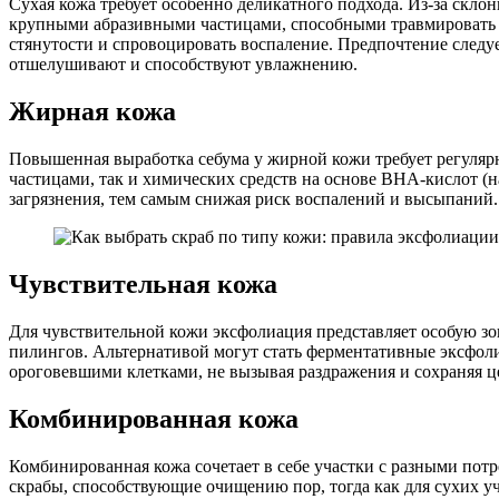
Сухая кожа требует особенно деликатного подхода. Из-за ск
крупными абразивными частицами, способными травмировать к
стянутости и спровоцировать воспаление. Предпочтение следу
отшелушивают и способствуют увлажнению.
Жирная кожа
Повышенная выработка себума у жирной кожи требует регулярн
частицами, так и химических средств на основе BHA-кислот (
загрязнения, тем самым снижая риск воспалений и высыпаний.
Чувствительная кожа
Для чувствительной кожи эксфолиация представляет особую зо
пилингов. Альтернативой могут стать ферментативные эксфол
ороговевшими клетками, не вызывая раздражения и сохраняя ц
Комбинированная кожа
Комбинированная кожа сочетает в себе участки с разными пот
скрабы, способствующие очищению пор, тогда как для сухих