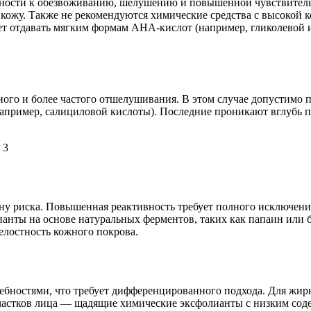
лонности к обезвоживанию, шелушению и повышенной чувствитель
ожу. Также не рекомендуются химические средства с высокой к
ет отдавать мягким формам AHA-кислот (например, гликолевой 
ого и более частого отшелушивания. В этом случае допустимо 
например, салициловой кислоты). Последние проникают вглубь п
ну риска. Повышенная реактивность требует полного исключения
ианты на основе натуральных ферментов, таких как папаин или
елостность кожного покрова.
ребностями, что требует дифференцированного подхода. Для жир
 участков лица — щадящие химические эксфолианты с низким с