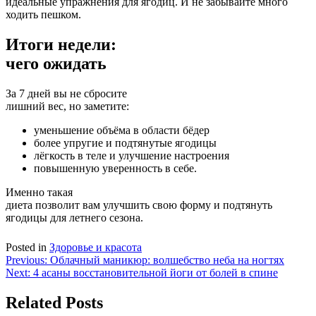
идеальные упражнения для ягодиц. И не забывайте много
ходить пешком.
Итоги недели:
чего ожидать
За 7 дней вы не сбросите
лишний вес, но заметите:
уменьшение объёма в области бёдер
более упругие и подтянутые ягодицы
лёгкость в теле и улучшение настроения
повышенную уверенность в себе.
Именно такая
диета позволит вам улучшить свою форму и подтянуть
ягодицы для летнего сезона.
Posted in
Здоровье и красота
Навигация
Previous:
Облачный маникюр: волшебство неба на ногтях
Next:
4 асаны восстановительной йоги от болей в спине
по
записям
Related Posts