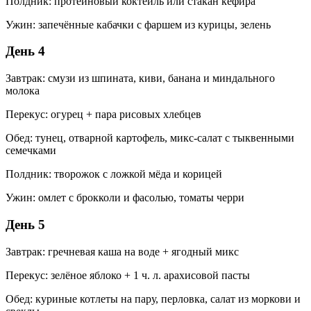
Полдник: протеиновый коктейль или стакан кефира
Ужин: запечённые кабачки с фаршем из курицы, зелень
День 4
Завтрак: смузи из шпината, киви, банана и миндального
молока
Перекус: огурец + пара рисовых хлебцев
Обед: тунец, отварной картофель, микс-салат с тыквенными
семечками
Полдник: творожок с ложкой мёда и корицей
Ужин: омлет с брокколи и фасолью, томаты черри
День 5
Завтрак: гречневая каша на воде + ягодный микс
Перекус: зелёное яблоко + 1 ч. л. арахисовой пасты
Обед: куриные котлеты на пару, перловка, салат из моркови и