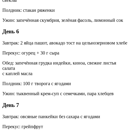
свеклы
Полдник: стакан ряженки
Ужин: запечённая скумбрия, зелёная фасоль, лимонный сок
День 6
Завтрак: 2 яйца пашот, авокадо тост на цельнозерновом хлебе
Перекус: огурец + 30 г сыра
Обед: запечённая грудка индейки, киноа, свежие листья
салата
с каплей масла
Полдник: 100 г творога с ягодами
Ужин: тыквенный крем-суп с семечками, пара хлебцев
День 7
Завтрак: овсяные панкейки без сахара с ягодами
Перекус: грейпфрут