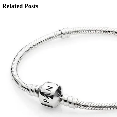
записям
Related Posts