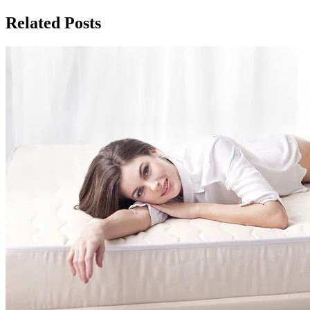
по
записям
Related Posts