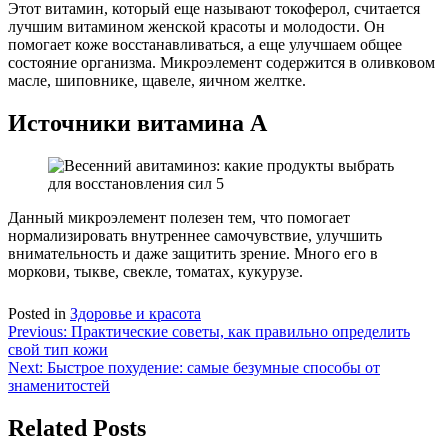
Этот витамин, который еще называют токоферол, считается
лучшим витамином женской красоты и молодости. Он
помогает коже восстанавливаться, а еще улучшаем общее
состояние организма. Микроэлемент содержится в оливковом
масле, шиповнике, щавеле, яичном желтке.
Источники витамина А
Данный микроэлемент полезен тем, что помогает
нормализировать внутреннее самочувствие, улучшить
внимательность и даже защитить зрение. Много его в
моркови, тыкве, свекле, томатах, кукурузе.
Posted in
Здоровье и красота
Навигация
Previous:
Практические советы, как правильно определить
свой тип кожи
по
Next:
Быстрое похудение: самые безумные способы от
записям
знаменитостей
Related Posts