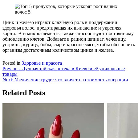
Цинк и железо играют ключевую роль в поддержании
здоровья волос, предотвращая их выпадение и укрепляя
корни. Эти микроэлементы также способствуют постоянному
обновлению клеток. Добавьте в рацион шпинат, чечевицу,
устрицы, курицу, бобы, сыр и красное мясо, чтобы обеспечить
организм достаточным количеством цинка и железа.
Posted in
Здоровье и красота
Навигация
Previous:
Лучшая тайская аптека в Киеве и её уникальные
товары
по
Next:
Увеличение груди: что влияет на стоимость операции
записям
Related Posts