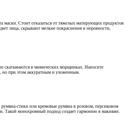
кта маски. Стоит отказаться от тяжелых матирующих продуктов
вет лица, скрывают мелкие покраснения и неровности,
 не скатываются в мимических морщинках. Наносите
м, но при этом аккуратным и ухоженным.
 румяна-стики или кремовые румяна в розовом, персиковом
нии. Такой монохромный подход создает гармонию в макияже.