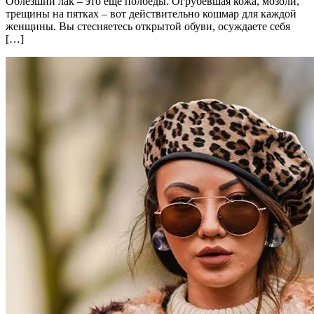
Облезший лак – это еще полбеды. Огрубевшая кожа, мозоли,
трещины на пятках – вот действительно кошмар для каждой
женщины. Вы стесняетесь открытой обуви, осуждаете себя
[…]