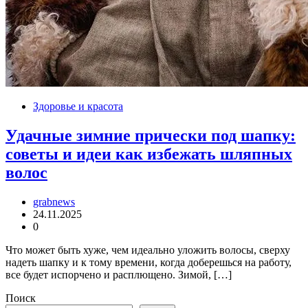
Здоровье и красота
Удачные зимние прически под шапку:
советы и идеи как избежать шляпных
волос
grabnews
24.11.2025
0
Что может быть хуже, чем идеально уложить волосы, сверху
надеть шапку и к тому времени, когда доберешься на работу,
все будет испорчено и расплющено. Зимой, […]
Поиск