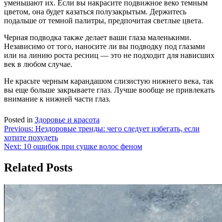
уменьшают их. Если вы накрасите подвижное веко темным
цветом, она будет казаться полузакрытым. Держитесь
подальше от темной палитры, предпочитая светлые цвета.
Черная подводка также делает ваши глаза маленькими.
Независимо от того, наносите ли вы подводку под глазами
или на линию роста ресниц — это не подходит для нависших
век в любом случае.
Не красьте черным карандашом слизистую нижнего века, так
вы еще больше закрываете глаз. Лучше вообще не привлекать
внимание к нижней части глаз.
Posted in
Здоровье и красота
Навигация
Previous:
Нездоровые тренды: чего следует избегать, если
хотите похудеть
по
Next:
10 ошибок при сушке волос феном
записям
Related Posts