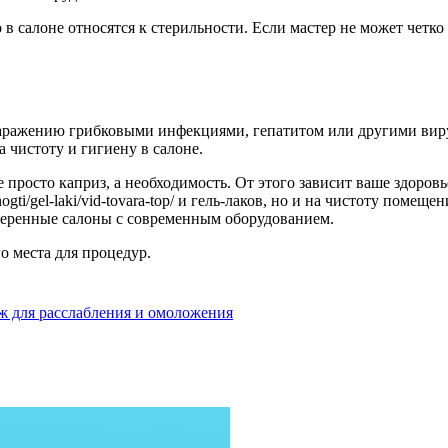
 в салоне относятся к стерильности. Если мастер не может четк
заражению грибковыми инфекциями, гепатитом или другими вирус
 чистоту и гигиену в салоне.
 просто каприз, а необходимость. От этого зависит ваше здоров
ogti/gel-laki/vid-tovara-top/ и гель-лаков, но и на чистоту поме
оверенные салоны с современным оборудованием.
о места для процедур.
ж для расслабления и омоложения