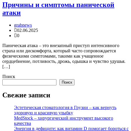
Причины и симптомы панической
атаки
grabnews
02.06.2025
0
Паническая атака – это внезапный приступ интенсивного
страха или дискомфорта, который часто сопровождается
физическими симптомами, такими как учащенное
сердцебиение, потливость, дрожь, одышка и чувство удушья.
[…]
Поиск
Поиск
Свежие записи
Эстетическая стоматология в Грузии – как вернуть
здоровую и красивую улыбку
MedStock – хирургический инструмент высокого
качества
Энергия в дефиците: как витамин D помогает бороться с