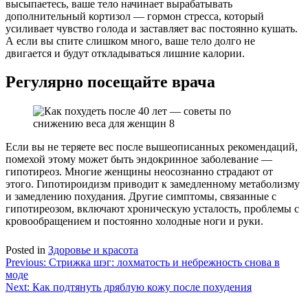
высыпаетесь, ваше тело начинает вырабатывать
дополнительный кортизол — гормон стресса, который
усиливает чувство голода и заставляет вас постоянно кушать.
А если вы спите слишком много, ваше тело долго не
двигается и будут откладываться лишние калории.
Регулярно посещайте врача
Если вы не теряете вес после вышеописанных рекомендаций,
помехой этому может быть эндокринное заболевание —
гипотиреоз. Многие женщины неосознанно страдают от
этого. Гипотироидизм приводит к замедленному метаболизму
и замедлению похудания. Другие симптомы, связанные с
гипотиреозом, включают хроническую усталость, проблемы с
кровообращением и постоянно холодные ноги и руки.
Posted in
Здоровье и красота
Навигация
Previous:
Стрижка шэг: лохматость и небрежность снова в
моде
по
Next:
Как подтянуть дряблую кожу после похудения
записям