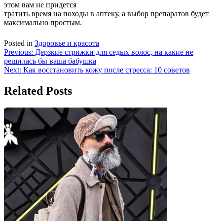
этом вам не придется
тратить время на походы в аптеку, а выбор препаратов будет
максимально простым.
Posted in
Здоровье и красота
Навигация
Previous:
Дерзкие стрижки для седых волос, на какие не
решилась бы ваша бабушка
по
Next:
Как восстановить кожу после стресса: 10 советов
записям
Related Posts