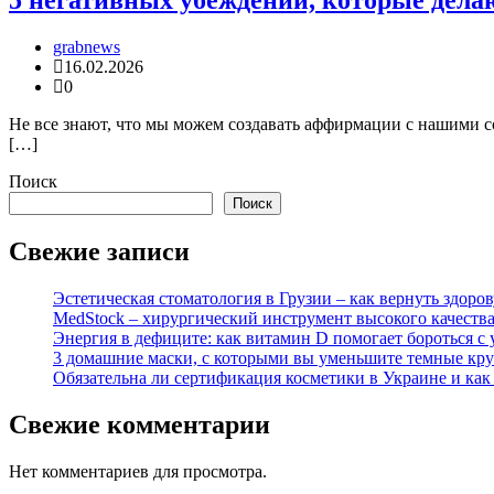
5 негативных убеждений, которые дел
grabnews
16.02.2026
0
Не все знают, что мы можем создавать аффирмации с нашими 
[…]
Поиск
Поиск
Свежие записи
Эстетическая стоматология в Грузии – как вернуть здор
MedStock – хирургический инструмент высокого качеств
Энергия в дефиците: как витамин D помогает бороться с 
3 домашние маски, с которыми вы уменьшите темные кру
Обязательна ли сертификация косметики в Украине и как
Свежие комментарии
Нет комментариев для просмотра.