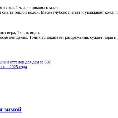
го сока, 1 ч. л. оливкового масла.
м смыть теплой водой. Маска глубоко питает и увлажняет кожу, п
а
лоэ вера, 1 ст. л. воды.
осле очищения. Тоник успокаивает раздражения, сужает поры и 
ный оттенок для дам за 50?
есны 2025 года
я зимой