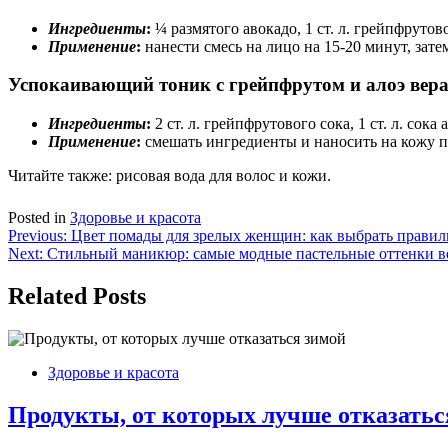
Ингредиенты
:
¼ размятого авокадо, 1 ст. л. грейпфрутово
Применение
:
нанести смесь на лицо на 15-20 минут, зате
Успокаивающий тоник с грейпфрутом и алоэ вер
Ингредиенты
:
2 ст. л. грейпфрутового сока, 1 ст. л. сока а
Применение
:
смешать ингредиенты и наносить на кожу п
Читайте также: рисовая вода для волос и кожи.
Posted in
Здоровье и красота
Навигация
Previous:
Цвет помады для зрелых женщин: как выбрать правиль
Next:
Стильный маникюр: самые модные пастельные оттенки в
по
записям
Related Posts
Здоровье и красота
Продукты, от которых лучше отказатьс