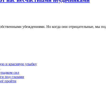
ают нас несчастными неудачниками
собственными убеждениями. Но когда они отрицательные, мы по
овую и красивую улыбку
а
упадком сил
ги под глазами
 её пройти