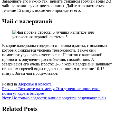
Заваривать его нужно так: залейте стаканом горячей воды 2-3
чайные ложки сухих цветков липы. Дайте чаю настояться в
течение 15 минут, после чего процедите его.
Чай с валерианой
В корне валерианы содержатся антиоксиданты, с помощью
которых снижается уровень тревожности. Также они
помогают улучшить качество сна. Напиток с валерианой
приносить ощущение расслабления, спокойствия. А
заваривают его очень просто: 2-3 г корня валерианы заливают
стаканом горячей воды и дают настояться в течение 10-15
минут. Затем чай процеживают.
Posted in
Здоровье и красота
Навигация
Previous:
Возьмите на заметку. Эти утренние привычки
помогут худеть быстрее
по
Next:
Не только сладости: какие продукты разрушают зубы
записям
Related Posts