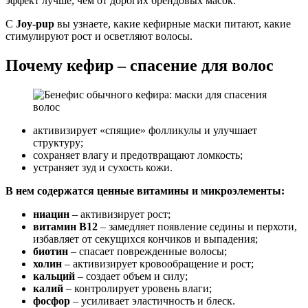
эффект лучше, чем от дорогих брендовых масок.
С
Joy-pup
вы узнаете, какие кефирные маски питают, какие
стимулируют рост и осветляют волосы.
Почему кефир – спасение для волос
активизирует «спящие» фолликулы и улучшает
структуру;
сохраняет влагу и предотвращают ломкость;
устраняет зуд и сухость кожи.
В нем содержатся ценные витамины и микроэлементы:
ниацин
– активизирует рост;
витамин В12
– замедляет появление седины и перхоти,
избавляет от секущихся кончиков и выпадения;
биотин
– спасает поврежденные волосы;
холин
– активизирует кровообращение и рост;
кальций
– создает объем и силу;
калий
– контролирует уровень влаги;
фосфор
– усиливает эластичность и блеск.