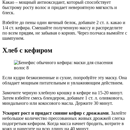
Какао – мощный антиоксидант, который способствует
быстрому росту волос и придает невероятную мягкость и
блеск.
Взбейте до пены один яичный белок, добавьте 2 ст. л. какао и
1/4 ст. кефира. Смешайте полученную массу и распределите
по всем прядям, не забывая о корнях. Через полчаса вымойте с
шампунем.
Хлеб с кефиром
Если кудри безжизненные и сухие, попробуйте эту маску. Она
обладает мощным питательным и увлажняющим действием.
Замочите черную хлебную крошку в кефире на 15-20 минут.
Затем взбейте смесь блендером, добавьте 1 ст. л. оливкового,
миндального или кокосового масла. Держите 30 минут.
Ускорит рост и придаст сияние кефир с дрожжами
. Залейте
небольшое количество прессованных живых дрожжей слегка
подогретым кефиром. Когда масса начнет бродить, вотрите в
кожу и нанесите на всю длину на 40 минут.