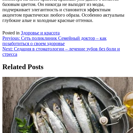
базовым цветом. Он никогда не выходит из моды,
подчеркивает элегантность и становится эффектным
акцентом практически любого образа. Особенно актуальны
глубокие алые и холодные красные оттенки.
Posted in
Здоровье и красота
Навигация
Previous:
Сеть поликлиник Семейный доктор – как
позаботиться о своем здоровье
по
Next:
Седация в стоматологии – лечение зубов без боли и
записям
стресса
Related Posts