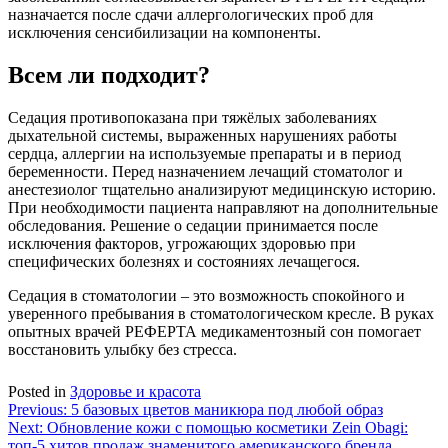
назначается после сдачи аллергологических проб для
исключения сенсибилизации на компоненты.
Всем ли подходит?
Седация противопоказана при тяжёлых заболеваниях
дыхательной системы, выраженных нарушениях работы
сердца, аллергии на используемые препараты и в период
беременности. Перед назначением лечащий стоматолог и
анестезиолог тщательно анализируют медицинскую историю.
При необходимости пациента направляют на дополнительные
обследования. Решение о седации принимается после
исключения факторов, угрожающих здоровью при
специфических болезнях и состояниях лечащегося.
Седация в стоматологии – это возможность спокойного и
уверенного пребывания в стоматологическом кресле. В руках
опытных врачей РЕФЕРТА медикаментозный сон помогает
восстановить улыбку без стресса.
Posted in
Здоровье и красота
Навигация
Previous:
5 базовых цветов маникюра под любой образ
Next:
Обновление кожи с помощью косметики Zein Obagi:
по
топ-5 хитов продаж знаменитого американского бренда