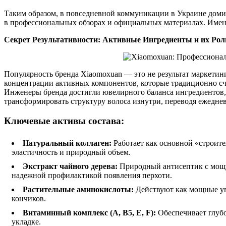
Таким образом, в повседневной коммуникации в Украине дом
в профессиональных обзорах и официальных материалах. Именн
Секрет Результативности: Активные Ингредиенты и их Рол
Популярность бренда Xiaomoxuan — это не результат маркетин
концентрации активных компонентов, которые традиционно счи
Инженеры бренда достигли ювелирного баланса ингредиентов, 
трансформировать структуру волоса изнутри, переводя ежедн
Ключевые активы состава:
Натуральный коллаген:
Работает как основной «строите
эластичность и природный объем.
Экстракт чайного дерева:
Природный антисептик с мощн
надежной профилактикой появления перхоти.
Растительные аминокислоты:
Действуют как мощные ув
кончиков.
Витаминный комплекс (A, B5, E, F):
Обеспечивает глубо
укладке.