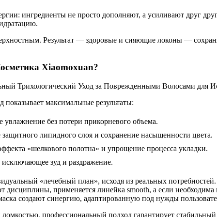
ергии: ингредиенты не просто дополняют, а усиливают друг дру
гидратацию.
оверхностным. Результат — здоровые и сияющие локоны — сохра
Косметика Xiaomoxuan?
д показывает максимальные результаты:
 увлажнение без потери прикорневого объема.
 защитного липидного слоя и сохранение насыщенности цвета.
ффекта «шелкового полотна» и упрощение процесса укладки.
 исключающее зуд и раздражение.
идуальный «лечебный план», исходя из реальных потребностей. 
ют дисциплины, применяется линейка smooth, а если необходима 
 маска создают синергию, адаптированную под нужды пользовате
й ломкостью, профессиональный подход гарантирует стабильный 