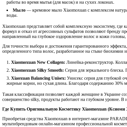
работы во время мытья (для масок) и на сухих локонах.
Мыло
— кремовое мыло Xiaomoxuan с комплексом натура
воды.
Xiaomoxuan представляет собой комплексную экосистему, где 
формул и отказ от агрессивных сульфатов позволяют бренду п
направленный на глубокое оздоровление волос и кожи головы,
Для точности выбора и достижения гарантированного эффекта,
определенного типа волос, разработанное на стыке биохимии 
Xiaomoxuan New Collagen:
Линейка-реконструктор. Коллаг
Xiaomoxuan Silky Smooth:
Серия для зеркального блеска.
Xiaoxuan Balancing Unisex:
Унисекс серия для глубокой оч
жирные корни, но сухая длина. Благодаря содержанию 30% мо
Такая классификация позволяет каждой женщине в Украине соз
совершенство silky, продукты работают на глубоком уровне. В 
Где Купить Оригинальную Косметику Xiaomoxuan (Ксиоми 
Приобретая средства Xiaomoxuan в интернет-магазине PARAD
мультибрендовым онлайн-магазином профессиональной космет