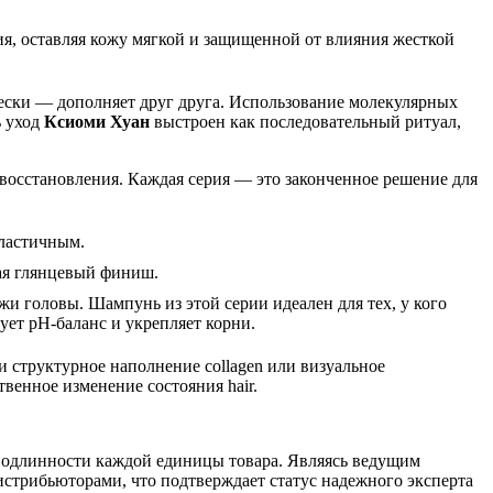
, оставляя кожу мягкой и защищенной от влияния жесткой
чески — дополняет друг друга. Использование молекулярных
ь уход
Ксиоми Хуан
выстроен как последовательный ритуал,
восстановления. Каждая серия — это законченное решение для
эластичным.
вая глянцевый финиш.
жи головы. Шампунь из этой серии идеален для тех, у кого
ует pH-баланс и укрепляет корни.
 структурное наполнение collagen или визуальное
твенное изменение состояния hair.
подлинности каждой единицы товара. Являясь ведущим
трибьюторами, что подтверждает статус надежного эксперта