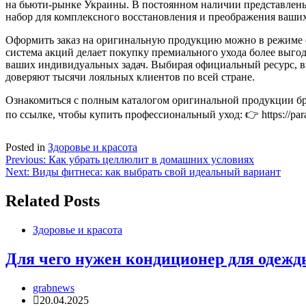
на бьюти-рынке Украины. В постоянном наличии представлены 
набор для комплексного восстановления и преображения ваших
Оформить заказ на оригинальную продукцию можно в режиме он
система акций делает покупку премиального ухода более выг
ваших индивидуальных задач. Выбирая официальный ресурс, вы
доверяют тысячи лояльных клиентов по всей стране.
Ознакомиться с полным каталогом оригинальной продукции бр
по ссылке, чтобы купить профессиональный уход: 👉 https://para
Posted in
Здоровье и красота
Навигация
Previous:
Как убрать целлюлит в домашних условиях
Next:
Виды фитнеса: как выбрать свой идеальный вариант
по
записям
Related Posts
Здоровье и красота
Для чего нужен кондиционер для одежд
grabnews
20.04.2025