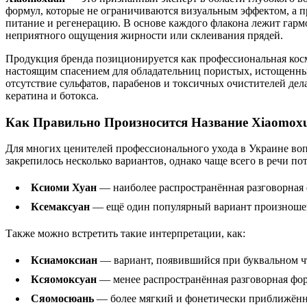
формул, которые не ограничиваются визуальным эффектом, а п
питание и регенерацию. В основе каждого флакона лежит гарм
неприятного ощущения жирности или склеивания прядей.
Продукция бренда позиционируется как профессиональная косм
настоящим спасением для обладательниц пористых, истощенны
отсутствие сульфатов, парабенов и токсичных очистителей дел
кератина и ботокса.
Как Правильно Произносится Название Xiaomox
Для многих ценителей профессионального ухода в Украине воп
закрепилось несколько вариантов, однако чаще всего в речи п
Ксиоми Хуан
— наиболее распространённая разговорная ф
Ксемаксуан
— ещё один популярный вариант произношени
Также можно встретить такие интерпретации, как:
Ксиамоксиан
— вариант, появившийся при буквальном ч
Ксяомоксуан
— менее распространённая разговорная фор
Сяомосюань
— более мягкий и фонетически приближённый