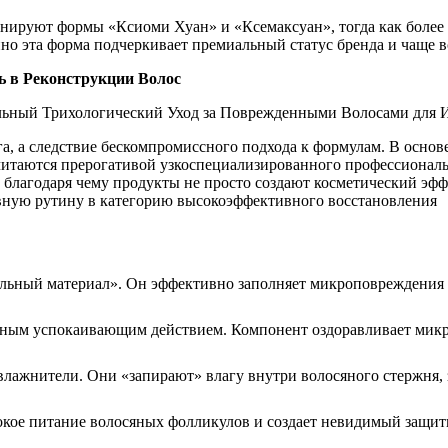
инируют формы «Ксиоми Хуан» и «Ксемаксуан», тогда как боле
о эта форма подчеркивает премиальный статус бренда и чаще в
ь в Реконструкции Волос
га, а следствие бескомпромиссного подхода к формулам. В осно
таются прерогативой узкоспециализированного профессионально
благодаря чему продукты не просто создают косметический эффе
евную рутину в категорию высокоэффективного восстановления
льный материал». Он эффективно заполняет микроповреждения в
ым успокаивающим действием. Компонент оздоравливает микро
лажнители. Они «запирают» влагу внутри волосяного стержня, 
кое питание волосяных фолликулов и создает невидимый защитн