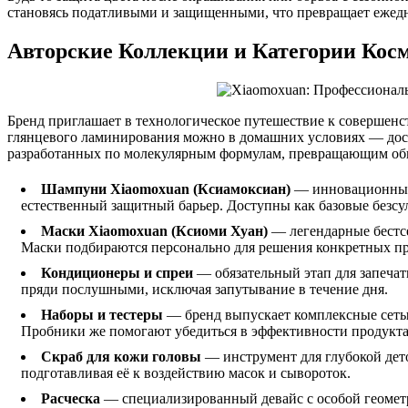
становясь податливыми и защищенными, что превращает ежедн
Авторские Коллекции и Категории Кос
Бренд приглашает в технологическое путешествие к совершенс
глянцевого ламинирования можно в домашних условиях — дост
разработанных по молекулярным формулам, превращающим обыч
Шампуни Xiaomoxuan (Ксиамоксиан)
— инновационные 
естественный защитный барьер. Доступны как базовые безсу
Маски Xiaomoxuan (Ксиоми Хуан)
— легендарные бестсе
Маски подбираются персонально для решения конкретных пр
Кондиционеры и спреи
— обязательный этап для запеча
пряди послушными, исключая запутывание в течение дня.
Наборы и тестеры
— бренд выпускает комплексные сеты 
Пробники же помогают убедиться в эффективности продукта
Скраб для кожи головы
— инструмент для глубокой дет
подготавливая её к воздействию масок и сывороток.
Расческа
— специализированный девайс с особой геометр