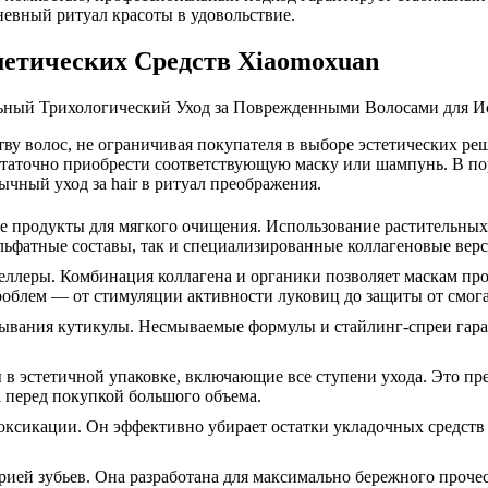
евный ритуал красоты в удовольствие.
метических Средств Xiaomoxuan
тву волос, не ограничивая покупателя в выборе эстетических р
аточно приобрести соответствующую маску или шампунь. В пор
ный уход за hair в ритуал преображения.
продукты для мягкого очищения. Использование растительных 
льфатные составы, так и специализированные коллагеновые вер
ллеры. Комбинация коллагена и органики позволяет маскам про
облем — от стимуляции активности луковиц до защиты от смога
тывания кутикулы. Несмываемые формулы и стайлинг-спреи гара
в эстетичной упаковке, включающие все ступени ухода. Это пр
 перед покупкой большого объема.
оксикации. Он эффективно убирает остатки укладочных средств
ией зубьев. Она разработана для максимально бережного прочес