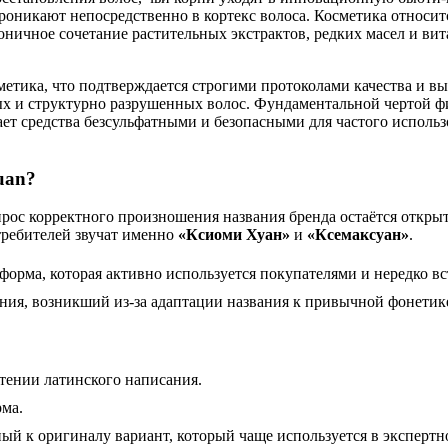
роникают непосредственно в кортекс волоса. Косметика относит
оничное сочетание растительных экстрактов, редких масел и ви
етика, что подтверждается строгими протоколами качества и в
х и структурно разрушенных волос. Фундаментальной чертой фи
ает средства безсульфатными и безопасными для частого использ
uan?
рос корректного произношения названия бренда остаётся откры
отребителей звучат именно
«Ксиоми Хуан»
и
«Ксемаксуан»
.
орма, которая активно используется покупателями и нередко вст
я, возникший из-за адаптации названия к привычной фонетике 
тении латинского написания.
ма.
 к оригиналу вариант, который чаще используется в экспертно