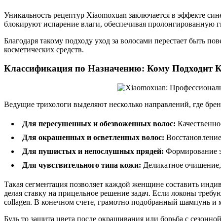
Уникальность рецептур Xiaomoxuan заключается в эффекте син
блокируют испарение влаги, обеспечивая пролонгированную 
Благодаря такому подходу уход за волосами перестает быть п
косметических средств.
Классификация по Назначению: Кому Подходит 
Ведущие трихологи выделяют несколько направлений, где брен
Для пересушенных и обезвоженных волос:
Качественное
Для окрашенных и осветленных волос:
Восстановление
Для пушистых и непослушных прядей:
Формирование э
Для чувствительного типа кожи:
Деликатное очищение,
Такая сегментация позволяет каждой женщине составить индив
делая ставку на прицельное решение задач. Если локоны требу
collagen. В конечном счете, грамотно подобранный шампунь и
Будь то защита цвета после окрашивания или борьба с сезонно