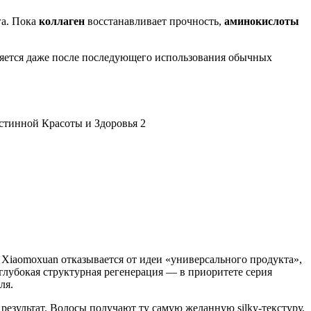
га. Пока
коллаген
восстанавливает прочность,
аминокислоты
няется даже после последующего использования обычных
Xiaomoxuan отказывается от идеи «универсального продукта»,
глубокая структурная регенерация — в приоритете серия
ля.
результат. Волосы получают ту самую желанную silky-текстуру,