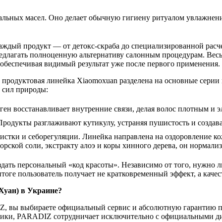
льных масел. Оно делает обычную гигиену ритуалом увлажнения
каждый продукт — от детокс-скраба до специализированной рас
редлагать полноценную альтернативу салонным процедурам. Вес
 обеспечивая видимый результат уже после первого применения.
 продуктовая линейка Xiaomoxuan разделена на основные серии 
и сил природы:
ен восстанавливает внутренние связи, делая волос плотным и 
 Продукты разглаживают кутикулу, устраняя пушистость и созда
истки и себорегуляции. Линейка направлена на оздоровление ко
рской соли, экстракту алоэ и коры хинного дерева, он нормализ
дать персональный «код красоты». Независимо от того, нужно ли
итоге пользователь получает не кратковременный эффект, а качес
Хуан) в Украине?
IZ, вы выбираете официальный сервис и абсолютную гарантию 
ики, PARADIZ сотрудничает исключительно с официальными дис