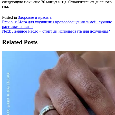
следующую ночь еще 30 минут и т.д. Откажитесь от дневного
сна.
Posted in
Здоровье и красота
Навигация
Previous:
Йога для улучшения кровообращения зимой: лучшие
растяжки и асаны
по
Next:
Льняное масло – стоит ли использовать для похудения?
записям
Related Posts