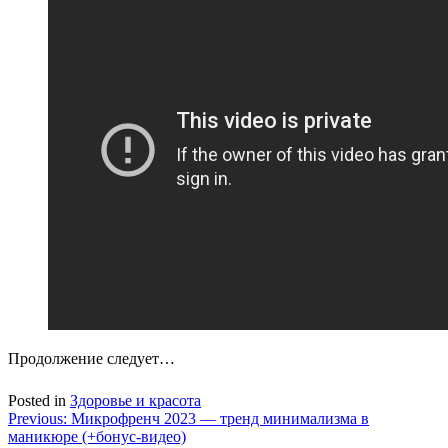
Продолжение следует…
Posted in
Здоровье и красота
Навигация
Previous:
Микрофренч 2023 — тренд минимализма в
маникюре (+бонус-видео)