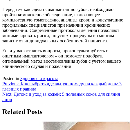
Перед тем как сделать имплантацию зубов, необходимо
пройти комплексное обследование, включающее
компьютерную томографию, анализы крови и консультацию
профильных специалистов при наличии хронических
заболеваний. Современные протоколы лечения позволяют
минимизировать риски, но успех процедуры во многом
зависит от индивидуальных особенностей пациента.
Если у вас остались вопросы, проконсультируйтесь с
опытным имплантологом – он поможет подобрать
оптимальный метод восстановления зубов с учётом вашего
клинического случая и пожеланий.
Posted in
Здоровье и красота
Навигация
Previous:
Как выбрать идеальную помаду на каждый день: 3
главных правила
по
Next:
Детокс и уход за кожей: 5 полезных соков для сияния
записям
лица
Related Posts