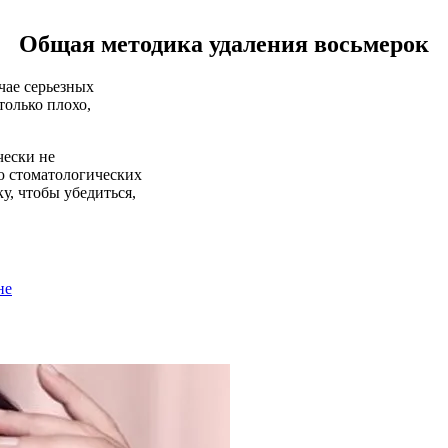
Общая методика удаления восьмерок
учае серьезных
только плохо,
чески не
ью стоматологических
у, чтобы убедиться,
не