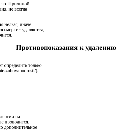
его. Причиной
ия, не всегда
я нельзя, иначе
осьмерки» удаляются,
чится.
Противопоказания к удалению
т определить только
ie-zubov/mudrosti/).
ллергии на
не проводится.
мо дополнительное