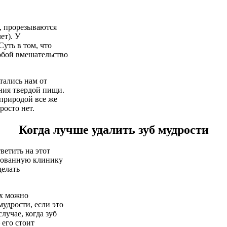
), прорезываются
ет). У
Суть в том, что
собой вмешательство
тались нам от
ания твердой пищи.
природой все же
росто нет.
Когда лучше удалить зуб мудрости
ветить на этот
ированную клинику
делать
их можно
мудрости, если это
лучае, когда зуб
 его стоит