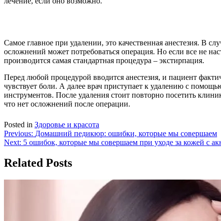
лечение, если оно возможно.
Самое главное при удалении, это качественная анестезия. В сл
осложнений может потребоваться операция. Но если все не нас
производится самая стандартная процедура – экстирпация.
Перед любой процедурой вводится анестезия, и пациент факти
чувствует боли. А далее врач приступает к удалению с помощ
инструментов. После удаления стоит повторно посетить клиник
что нет осложнений после операции.
Posted in
Здоровье и красота
Навигация
Previous:
Домашний педикюр: ошибки, которые мы совершаем
Next:
5 ошибок, которые мы совершаем при уходе за кожей с ак
по
записям
Related Posts