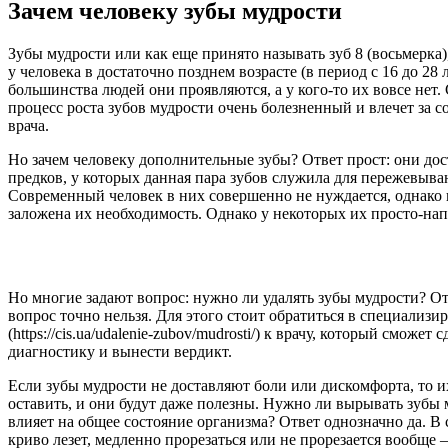
Зачем человеку зубы мудрости
Зубы мудрости или как еще принято называть зуб 8 (восьмерка
у человека в достаточно позднем возрасте (в период с 16 до 28 л
большинства людей они проявляются, а у кого-то их вовсе нет. 
процесс роста зубов мудрости очень болезненный и влечет за 
врача.
Но зачем человеку дополнительные зубы? Ответ прост: они дос
предков, у которых данная пара зубов служила для пережевыв
Современный человек в них совершенно не нуждается, однако 
заложена их необходимость. Однако у некоторых их просто-нап
Но многие задают вопрос: нужно ли удалять зубы мудрости? От
вопрос точно нельзя. Для этого стоит обратиться в специализ
(https://cis.ua/udalenie-zubov/mudrosti/) к врачу, который сможет с
диагностику и вынести вердикт.
Если зубы мудрости не доставляют боли или дискомфорта, то 
оставить, и они будут даже полезны. Нужно ли вырывать зубы 
влияет на общее состояние организма? Ответ однозначно да. В с
криво лезет, медленно прорезаться или не прорезается вообще –