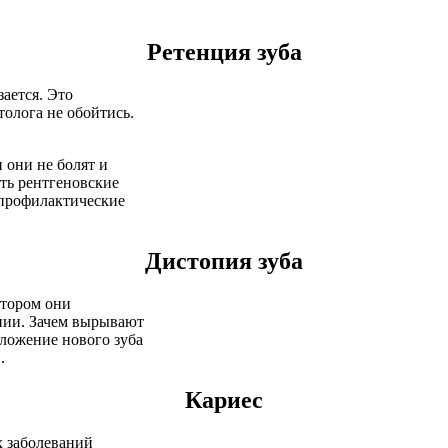
Ретенция зуба
зается. Это
олога не обойтись.
 они не болят и
ать рентгеновские
 профилактические
Дистопия зуба
отором они
нии. Зачем вырывают
оложение нового зуба
.
Кариес
х заболеваний