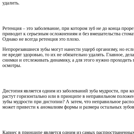
удалить.
Ретенция – это заболевание, при котором зуб не до конца проре
приводит к серьезным осложнениям и без вмешательства стомат
Однако не всегда ретенция это плохо.
Непрорезавшиеся зубы могут нанести ущерб организму, но если
не вредят здоровью, то их не обязательно удалять. Главное, дел
снимки и отслеживать динамику, а для этого нужно проходить
осмотры.
Дистопия является одним из заболеваний зуба мудрости, при к
растут горизонтально или в принципе в неправильном положе
зубы мудрости при дистопии? А затем, что неправильное расп
может привести к аномалиям формы и размера остальных зубов
Кариес в принципе является одним из самых распространенны