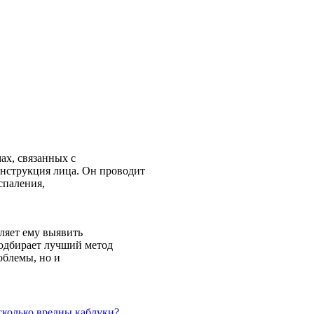
ах, связанных с
онструкция лица. Он проводит
спаления,
ляет ему выявить
подбирает лучший метод
облемы, но и
сколько вредны каблуки?