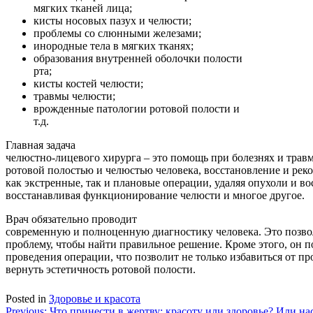
мягких тканей лица;
кисты носовых пазух и челюсти;
проблемы со слюнными железами;
инородные тела в мягких тканях;
образования внутренней оболочки полости
рта;
кисты костей челюсти;
травмы челюсти;
врожденные патологии ротовой полости и
т.д.
Главная задача
челюстно-лицевого хирурга – это помощь при болезнях и травм
ротовой полостью и челюстью человека, восстановление и рек
как экстренные, так и плановые операции, удаляя опухоли и во
восстанавливая функционирование челюсти и многое другое.
Врач обязательно проводит
современную и полноценную диагностику человека. Это позво
проблему, чтобы найти правильное решение. Кроме этого, он 
проведения операции, что позволит не только избавиться от пр
вернуть эстетичность ротовой полости.
Posted in
Здоровье и красота
Previous:
Что принести в жертву: красоту или здоровье? Или на