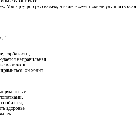
тобы сохранить ее,
ек. Мы в joy-pup расскажем, что же может помочь улучшить осан
е, горбатости,
юдается неправильная
акже возможны
ыпрямиться, он ходит
ыпрямьтесь и
 лопатками,
сгорбиться,
ть здоровье
вычек.