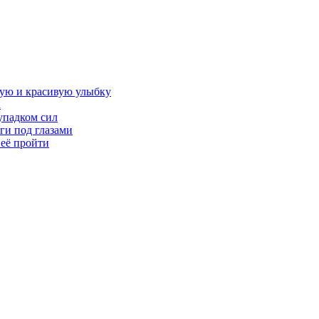
овую и красивую улыбку
а
упадком сил
ги под глазами
 её пройти