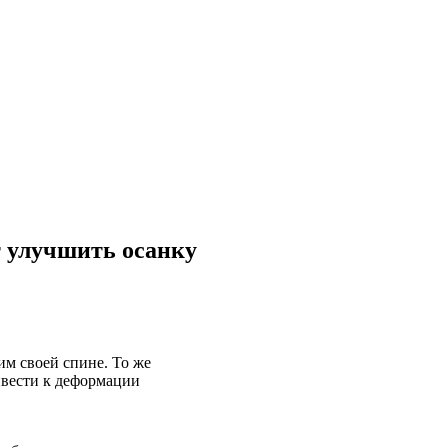
т улучшить осанку
им своей спине. То же
ивести к деформации