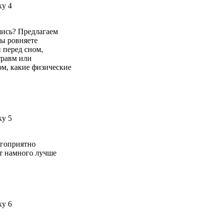
шись? Предлагаем
вы ровняете
 перед сном,
травм или
ом, какие физические
агоприятно
ет намного лучше