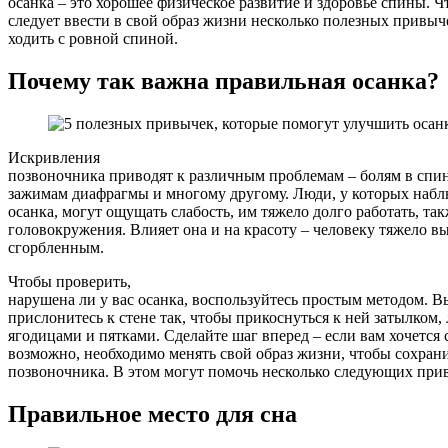
осанка – это хорошее физическое развитие и здоровье спины. Ч
следует ввести в свой образ жизни несколько полезных привыч
ходить с ровной спиной.
Почему так важна правильная осанка?
Искривления
позвоночника приводят к различным проблемам – болям в спин
зажимам диафрагмы и многому другому. Люди, у которых набл
осанка, могут ощущать слабость, им тяжело долго работать, т
головокружения. Влияет она и на красоту – человеку тяжело в
сгорбленным.
Чтобы проверить,
нарушена ли у вас осанка, воспользуйтесь простым методом. В
прислонитесь к стене так, чтобы прикоснуться к ней затылком,
ягодицами и пятками. Сделайте шаг вперед – если вам хочется 
возможно, необходимо менять свой образ жизни, чтобы сохрани
позвоночника. В этом могут помочь несколько следующих при
Правильное место для сна