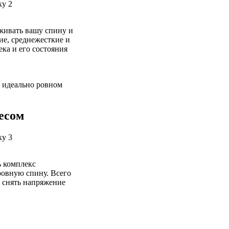
рживать вашу спину и
ие, среднежесткие и
ека и его состояния
в идеально ровном
есом
ь комплекс
ровную спину. Всего
, снять напряжение