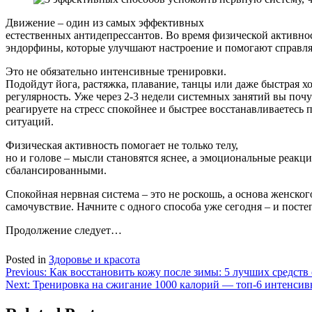
Движение – один из самых эффективных
естественных антидепрессантов. Во время физической активн
эндорфины, которые улучшают настроение и помогают справлят
Это не обязательно интенсивные тренировки.
Подойдут йога, растяжка, плавание, танцы или даже быстрая хо
регулярность. Уже через 2-3 недели системных занятий вы почу
реагируете на стресс спокойнее и быстрее восстанавливаетесь
ситуаций.
Физическая активность помогает не только телу,
но и голове – мысли становятся яснее, а эмоциональные реакци
сбалансированными.
Спокойная нервная система – это не роскошь, а основа женско
самочувствие. Начните с одного способа уже сегодня – и посте
Продолжение следует…
Posted in
Здоровье и красота
Навигация
Previous:
Как восстановить кожу после зимы: 5 лучших средств
Next:
Тренировка на сжигание 1000 калорий — топ-6 интенси
по
записям