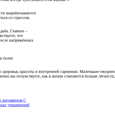
ости вырабатываются
ься со стрессом.
дьба. Главное –
вствуете, что
 после напряжённых
и более
го здоровья, красоты и внутренней гармонии. Маленькие ежедне
пенно вы почувствуете, как в жизни становится больше лёгкости,
 с витамином С
вных упражнений