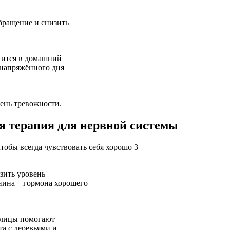
бращение и снизить
тится в домашний
 напряжённого дня
вень тревожности.
ая терапия для нервной системы
зить уровень
нина – гормона хорошего
 улицы помогают
та с деревьями и