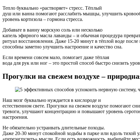
Тепло буквально «растворяет» стресс. Тёплый
душ или ванна помогают расслабить мышцы, улучшить кровоо
уровень кортизола – гормона стресса.
Добавьте в ванну морскую соль или несколько
капель эфирного масла лаванды – и обычная процедура превра
ритуал восстановления. Даже 15-20 минут в тёплой воде после
способны заметно улучшить настроение и качество сна.
Если времени совсем мало, помогает даже тёплая
вода для рук или ног – это простой способ быстро снизить уро
Прогулки на свежем воздухе – природн
Наш мозг буквально нуждается в кислороде и
естественном свете. Прогулки на свежем воздухе помогают сни
тревоги, улучшают концентрацию и повышают уровень серото
настроения.
Не обязательно устраивать длительные походы.
Даже 20-30 минут спокойной ходьбы в парке или вдоль тихой
«перезагрузить» мысли. Если есть возможность, выбирайте мес