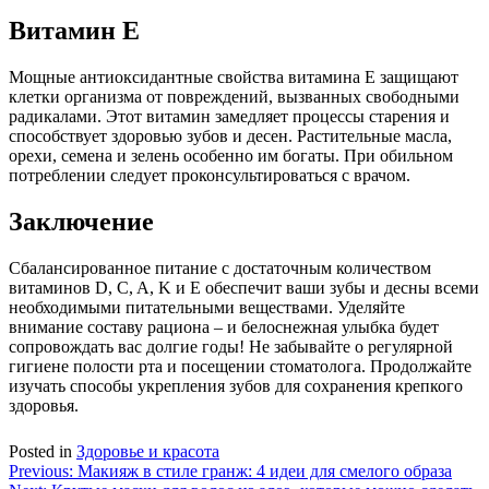
Витамин Е
Мощные антиоксидантные свойства витамина Е защищают
клетки организма от повреждений, вызванных свободными
радикалами. Этот витамин замедляет процессы старения и
способствует здоровью зубов и десен. Растительные масла,
орехи, семена и зелень особенно им богаты. При обильном
потреблении следует проконсультироваться с врачом.
Заключение
Сбалансированное питание с достаточным количеством
витаминов D, C, A, K и E обеспечит ваши зубы и десны всеми
необходимыми питательными веществами. Уделяйте
внимание составу рациона – и белоснежная улыбка будет
сопровождать вас долгие годы! Не забывайте о регулярной
гигиене полости рта и посещении стоматолога. Продолжайте
изучать способы укрепления зубов для сохранения крепкого
здоровья.
Posted in
Здоровье и красота
Навигация
Previous:
Макияж в стиле гранж: 4 идеи для смелого образа