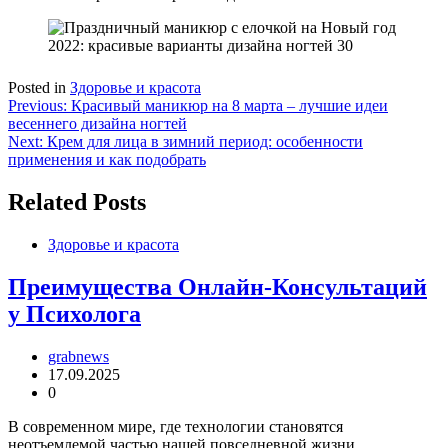
Posted in
Здоровье и красота
Навигация
Previous:
Красивый маникюр на 8 марта – лучшие идеи
весеннего дизайна ногтей
по
Next:
Крем для лица в зимний период: особенности
записям
применения и как подобрать
Related Posts
Здоровье и красота
Преимущества Онлайн-Консультаций
у Психолога
grabnews
17.09.2025
0
В современном мире, где технологии становятся
неотъемлемой частью нашей повседневной жизни,