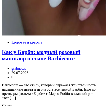
Здоровье и красота
Как у Барби: модный розовый
маникюр в стиле Barbiecore
grabnews
29.07.2026
0
Barbiecore — это стиль, который отражает женственность,
насыщенные цвета и игривость вселенной Барби. Еще до
премьеры фильма «Барби» с Марго Робби в главной роли,
этот […]
Поиск