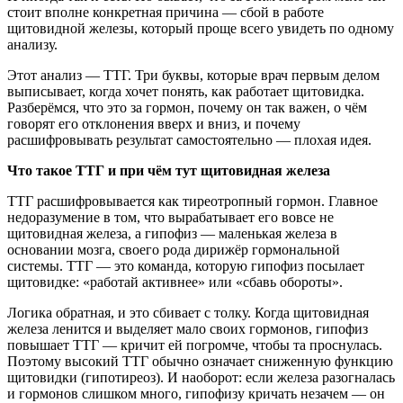
стоит вполне конкретная причина — сбой в работе
щитовидной железы, который проще всего увидеть по одному
анализу.
Этот анализ — ТТГ. Три буквы, которые врач первым делом
выписывает, когда хочет понять, как работает щитовидка.
Разберёмся, что это за гормон, почему он так важен, о чём
говорят его отклонения вверх и вниз, и почему
расшифровывать результат самостоятельно — плохая идея.
Что такое ТТГ и при чём тут щитовидная железа
ТТГ расшифровывается как тиреотропный гормон. Главное
недоразумение в том, что вырабатывает его вовсе не
щитовидная железа, а гипофиз — маленькая железа в
основании мозга, своего рода дирижёр гормональной
системы. ТТГ — это команда, которую гипофиз посылает
щитовидке: «работай активнее» или «сбавь обороты».
Логика обратная, и это сбивает с толку. Когда щитовидная
железа ленится и выделяет мало своих гормонов, гипофиз
повышает ТТГ — кричит ей погромче, чтобы та проснулась.
Поэтому высокий ТТГ обычно означает сниженную функцию
щитовидки (гипотиреоз). И наоборот: если железа разогналась
и гормонов слишком много, гипофизу кричать незачем — он