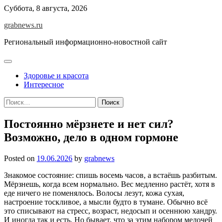
Skip
Суббота, 8 августа, 2026
to
grabnews.ru
content
Региональный информационно-новостной сайт
Здоровье и красота
Интересное
Найти:
Постоянно мёрзнете и нет сил?
Возможно, дело в одном гормоне
Posted on
19.06.2026
by
grabnews
Знакомое состояние: спишь восемь часов, а встаёшь разбитым.
Мёрзнешь, когда всем нормально. Вес медленно растёт, хотя в
еде ничего не поменялось. Волосы лезут, кожа сухая,
настроение тоскливое, а мысли будто в тумане. Обычно всё
это списывают на стресс, возраст, недосып и осеннюю хандру.
И иногда так и есть. Но бывает, что за этим набором мелочей