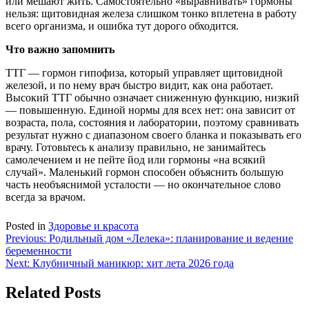
или мешают жить. Самостоятельно «выравнивать» гормоны
нельзя: щитовидная железа слишком тонко вплетена в работу
всего организма, и ошибка тут дорого обходится.
Что важно запомнить
ТТГ — гормон гипофиза, который управляет щитовидной
железой, и по нему врач быстро видит, как она работает.
Высокий ТТГ обычно означает сниженную функцию, низкий
— повышенную. Единой нормы для всех нет: она зависит от
возраста, пола, состояния и лаборатории, поэтому сравнивать
результат нужно с диапазоном своего бланка и показывать его
врачу. Готовьтесь к анализу правильно, не занимайтесь
самолечением и не пейте йод или гормоны «на всякий
случай». Маленький гормон способен объяснить большую
часть необъяснимой усталости — но окончательное слово
всегда за врачом.
Posted in
Здоровье и красота
Навигация
Previous:
Родильный дом «Лелека»: планирование и ведение
беременности
по
Next:
Клубничный маникюр: хит лета 2026 года
записям
Related Posts