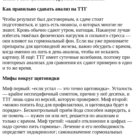
Как правильно сдавать анализ на ТТГ
Чтобы результат был достоверным, к сдаче стоит
подготовиться, и здесь есть нюансы, о которых многие не
знают. Кровь обычно сдают утром, натощак. Накануне лучше
избегать тяжёлых физических нагрузок и сильного стресса —
они влияют на гормональный фон. Если вы уже принимаете
препараты для щитовидной железы, важно обсудить с врачом,
когда именно их пить в день анализа, чтобы не исказить
картину. И ещё: ТТГ имеет суточные колебания, поэтому при
повторных анализах для сравнения их сдают примерно в одно
и то же время.
Мифы вокруг щитовидки
Миф первый: «если устал — это точно щитовидка». Усталость
— крайне неспецифичный симптом, причин у неё десятки, и
ТТГ лишь одна из версий, которую проверяют. Миф второй:
«можно попить йод для профилактики, и щитовидка будет в
порядке». Бесконтрольный приём йода способен навредить, а
не помочь — нужен он или нет, решается по анализам и
только с врачом. Миф третий: «нашёл отклонение в цифрах —
надо срочно пить гормоны». Лечение и его необходимость
определяет эндокринолог; самоназначение гормональных