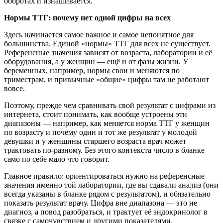
оборотах и изнашивается.
Нормы ТТГ: почему нет одной цифры на всех
Здесь начинается самое важное и самое непонятное для
большинства. Единой «нормы» ТТГ для всех не существует.
Референсные значения зависят от возраста, лаборатории и её
оборудования, а у женщин — ещё и от фазы жизни. У
беременных, например, нормы свои и меняются по
триместрам, и привычные «общие» цифры там не работают
вовсе.
Поэтому, прежде чем сравнивать свой результат с цифрами из
интернета, стоит понимать, как вообще устроены эти
диапазоны — например, как меняется норма ТТГ у женщин
по возрасту и почему один и тот же результат у молодой
девушки и у женщины старшего возраста врач может
трактовать по-разному. Без этого контекста число в бланке
само по себе мало что говорит.
Главное правило: ориентироваться нужно на референсные
значения именно той лаборатории, где вы сдавали анализ (они
всегда указаны в бланке рядом с результатом), и обязательно
показать результат врачу. Цифра вне диапазона — это не
диагноз, а повод разобраться, и трактует её эндокринолог в
связке с самочувствием и другими показателями.