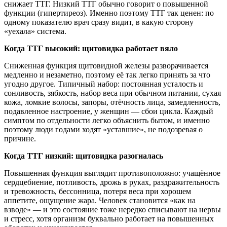
снижает ТТГ. Низкий ТТГ обычно говорит о повышенной
функции (гипертиреоз). Именно поэтому ТТГ так ценен: по
одному показателю врач сразу видит, в какую сторону
«уехала» система.
Когда ТТГ высокий: щитовидка работает вяло
Сниженная функция щитовидной железы разворачивается
медленно и незаметно, поэтому её так легко принять за что
угодно другое. Типичный набор: постоянная усталость и
сонливость, зябкость, набор веса при обычном питании, сухая
кожа, ломкие волосы, запоры, отёчность лица, замедленность,
подавленное настроение, у женщин — сбои цикла. Каждый
симптом по отдельности легко объяснить бытом, и именно
поэтому люди годами ходят «уставшие», не подозревая о
причине.
Когда ТТГ низкий: щитовидка разогналась
Повышенная функция выглядит противоположно: учащённое
сердцебиение, потливость, дрожь в руках, раздражительность
и тревожность, бессонница, потеря веса при хорошем
аппетите, ощущение жара. Человек становится «как на
взводе» — и это состояние тоже нередко списывают на нервы
и стресс, хотя организм буквально работает на повышенных