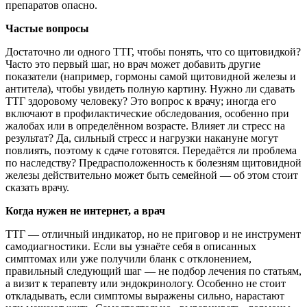
препаратов опасно.
Частые вопросы
Достаточно ли одного ТТГ, чтобы понять, что со щитовидкой?
Часто это первый шаг, но врач может добавить другие
показатели (например, гормоны самой щитовидной железы и
антитела), чтобы увидеть полную картину. Нужно ли сдавать
ТТГ здоровому человеку? Это вопрос к врачу; иногда его
включают в профилактические обследования, особенно при
жалобах или в определённом возрасте. Влияет ли стресс на
результат? Да, сильный стресс и нагрузки накануне могут
повлиять, поэтому к сдаче готовятся. Передаётся ли проблема
по наследству? Предрасположенность к болезням щитовидной
железы действительно может быть семейной — об этом стоит
сказать врачу.
Когда нужен не интернет, а врач
ТТГ — отличный индикатор, но не приговор и не инструмент
самодиагностики. Если вы узнаёте себя в описанных
симптомах или уже получили бланк с отклонением,
правильный следующий шаг — не подбор лечения по статьям,
а визит к терапевту или эндокринологу. Особенно не стоит
откладывать, если симптомы выражены сильно, нарастают