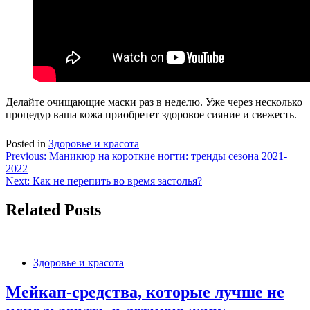
Делайте очищающие маски раз в неделю. Уже через несколько
процедур ваша кожа приобретет здоровое сияние и свежесть.
Posted in
Здоровье и красота
Навигация
Previous:
Маникюр на короткие ногти: тренды сезона 2021-
2022
по
Next:
Как не перепить во время застолья?
записям
Related Posts
Здоровье и красота
Мейкап-средства, которые лучше не