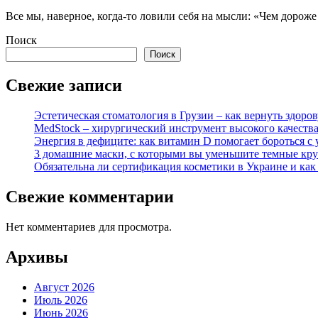
Все мы, наверное, когда-то ловили себя на мысли: «Чем дорож
Поиск
Поиск
Свежие записи
Эстетическая стоматология в Грузии – как вернуть здор
MedStock – хирургический инструмент высокого качеств
Энергия в дефиците: как витамин D помогает бороться с 
3 домашние маски, с которыми вы уменьшите темные кру
Обязательна ли сертификация косметики в Украине и как
Свежие комментарии
Нет комментариев для просмотра.
Архивы
Август 2026
Июль 2026
Июнь 2026