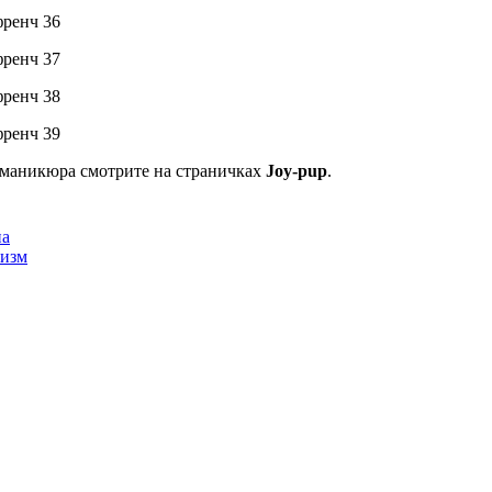
 маникюра смотрите на страничках
Joy-pup
.
на
низм