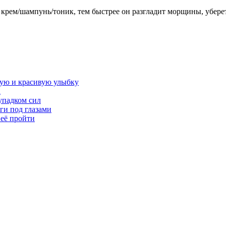
е крем/шампунь/тоник, тем быстрее он разгладит морщины, убере
овую и красивую улыбку
а
упадком сил
ги под глазами
 её пройти