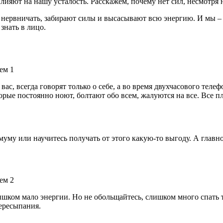
лияют на нашу усталость. Расскажем, почему нет сил, несмотря
нервничать, забирают силы и высасывают всю энергию. И мы – н
знать в лицо.
, всегда говорят только о себе, а во время двухчасового телефо
рые постоянно ноют, болтают обо всем, жалуются на все. Все пл
уму или научитесь получать от этого какую-то выгоду. А главно
ишком мало энергии. Но не обольщайтесь, слишком много спать т
пересыпания.