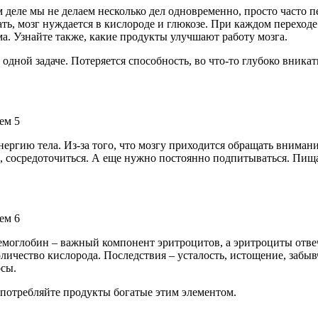
м деле мы не делаем несколько дел одновременно, просто часто п
, мозг нуждается в кислороде и глюкозе. При каждом переходе 
а. Узнайте также, какие продукты улучшают работу мозга.
одной задаче. Потеряется способность, во что-то глубоко вникать
нергию тела. Из-за того, что мозгу приходится обращать вниман
я, сосредоточиться. А еще нужно постоянно подпитываться. Пища
емоглобин – важный компонент эритроцитов, а эритроциты отвеч
оличество кислорода. Последствия – усталость, истощение, забы
осы.
употребляйте продукты богатые этим элементом.