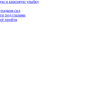
овую и красивую улыбку
а
упадком сил
ги под глазами
 её пройти