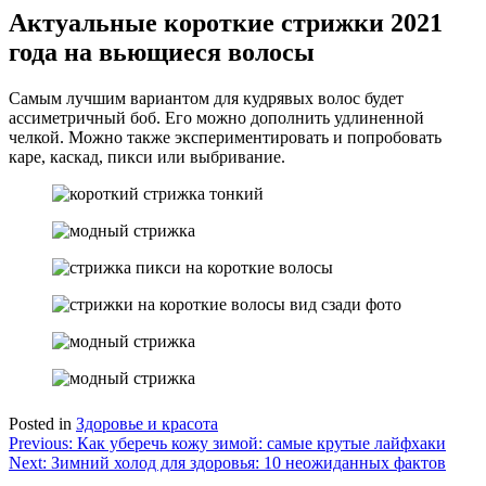
Актуальные короткие стрижки 2021
года на вьющиеся волосы
Самым лучшим вариантом для кудрявых волос будет
ассиметричный боб. Его можно дополнить удлиненной
челкой. Можно также экспериментировать и попробовать
каре, каскад, пикси или выбривание.
Posted in
Здоровье и красота
Навигация
Previous:
Как уберечь кожу зимой: самые крутые лайфхаки
Next:
Зимний холод для здоровья: 10 неожиданных фактов
по