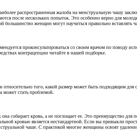
наиболее распространенная жалоба на менструальную чашу заключа
ются после нескольких попыток. Это особенно верно для молод
кой большинство женщин могут научиться правильно вставлять ч
омендуется проконсультироваться со своим врачом по поводу ис
редствах контрацепции читайте в нашей подборке.
 относительно того, какой размер может быть подходящим для о
а может стать проблемой.
к она собирает кровь, а не поглощает ее. Это преимущество для
альной кровью является нестандартной. Если вы привыкли прос
енструальной чаше. С практикой многие женщины освоят удален