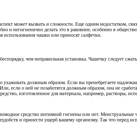
аспект может вызвать и сложности. Еще одним недостатком, свя
бно и негигиенично делать это в раковине, особенно в обществ
я использования чашки или приносят салфетки.
беспорядку, чем неправильная установка. Чашечку следует сжат
мо ухаживать должным образом. Если вы пренебрегаете надлежащ
ли, если о ней не позаботятся должным образом, она не сработа
дство, изготовленное для материала, например, растворы, испо
новомодное средство интимной гигиены или нет. Менструальные 
еудобств и принести ущерб вашему организму. Так что перед ис