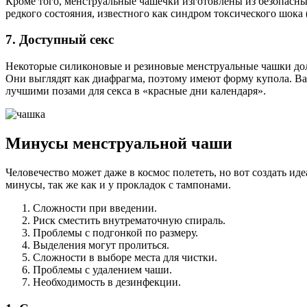
Кроме того, менструальные чашечки изготовлены из безопасных
редкого состояния, известного как синдром токсического шока
7. Доступный секс
Некоторые силиконовые и резиновые менструальные чашки долж
Они выглядят как диафрагма, поэтому имеют форму купола. Ваш
лучшими позами для секса в «красные дни календаря».
Минусы менструальной чаши
Человечество может даже в космос полететь, но вот создать ид
минусы, так же как и у прокладок с тампонами.
Сложности при введении.
Риск сместить внутрематочную спираль.
Проблемы с подгонкой по размеру.
Выделения могут пролиться.
Сложности в выборе места для чистки.
Проблемы с удалением чаши.
Необходимость в дезинфекции.