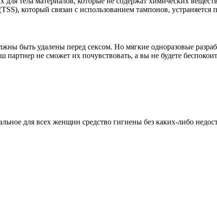
 для тела материалов, которые не содержат химических веществ
 (TSS), который связан с использованием тампонов, устраняется
ны быть удалены перед сексом. Но мягкие одноразовые разрабо
 партнер не сможет их почувствовать, а вы не будете беспокоит
еальное для всех женщин средство гигиены без каких-либо недос