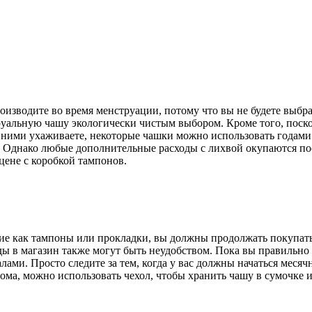
оизводите во время менструации, потому что вы не будете выб
нструальную чашу экологически чистым выбором. Кроме того, по
а ними ухаживаете, некоторые чашки можно использовать годами
. Однако любые дополнительные расходы с лихвой окупаются по
ене с коробкой тампонов.
ие как тампоны или прокладки, вы должны продолжать покупать 
ы в магазин также могут быть неудобством. Пока вы правильно 
ами. Просто следите за тем, когда у вас должны начаться месячны
дома, можно использовать чехол, чтобы хранить чашу в сумочке 