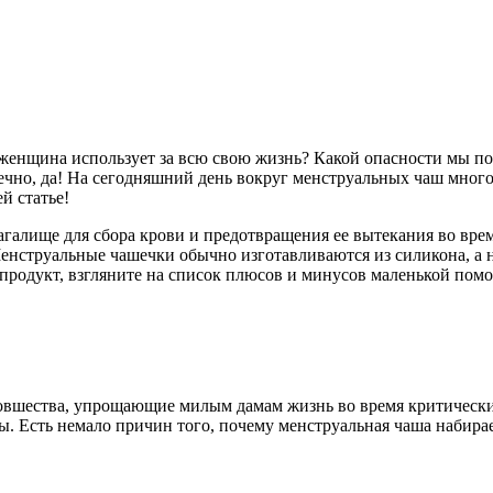
 женщина использует за всю свою жизнь? Какой опасности мы по
чно, да! На сегодняшний день вокруг менструальных чаш много 
й статье!
агалище для сбора крови и предотвращения ее вытекания во вре
Менструальные чашечки обычно изготавливаются из силикона, а 
 продукт, взгляните на список плюсов и минусов маленькой по
т новшества, упрощающие милым дамам жизнь во время критическ
. Есть немало причин того, почему менструальная чаша набирае