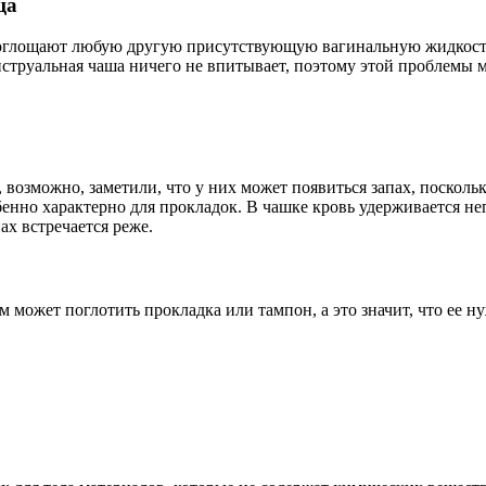
ща
поглощают любую другую присутствующую вагинальную жидкост
струальная чаша ничего не впитывает, поэтому этой проблемы 
возможно, заметили, что у них может появиться запах, посколь
обенно характерно для прокладок. В чашке кровь удерживается н
х встречается реже.
м может поглотить прокладка или тампон, а это значит, что ее 