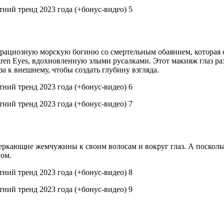
грациозную морскую богиню со смертельным обаянием, которая с
iren Eyes, вдохновленную злыми русалками. Этот макияж глаз ра
а к внешнему, чтобы создать глубину взгляда.
еркающие жемчужины к своим волосам и вокруг глаз. А посколь
гом.