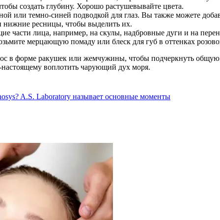
чтобы создать глубину. Хорошо растушевывайте цвета.
ной или темно-синей подводкой для глаз. Вы также можете доб
и нижние ресницы, чтобы выделить их.
 части лица, например, на скулы, надбровные дуги и на перенос
зьмите мерцающую помаду или блеск для губ в оттенках розовог
 волос в форме ракушек или жемчужины, чтобы подчеркнуть общу
о-настоящему воплотить чарующий дух моря.
osys? A.S. Laboratory называет основные моменты