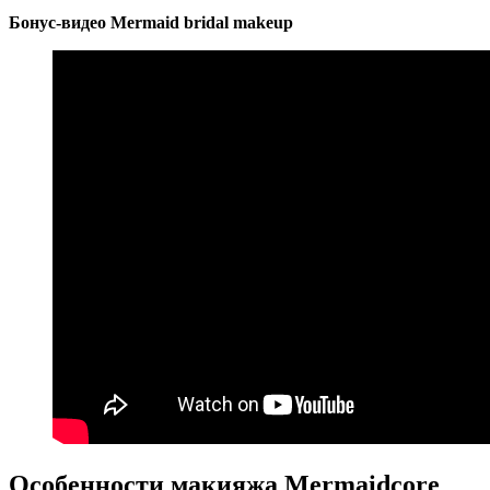
Бонус-видео Mermaid bridal makeup
Особенности макияжа Mermaidcore