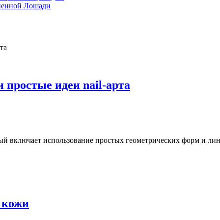
гненной Лошади
 простые идеи nail-арта
рый включает использование простых геометрических форм и ли
 кожи