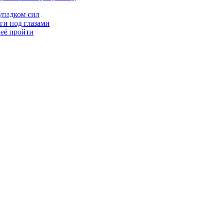
а
упадком сил
ги под глазами
 её пройти