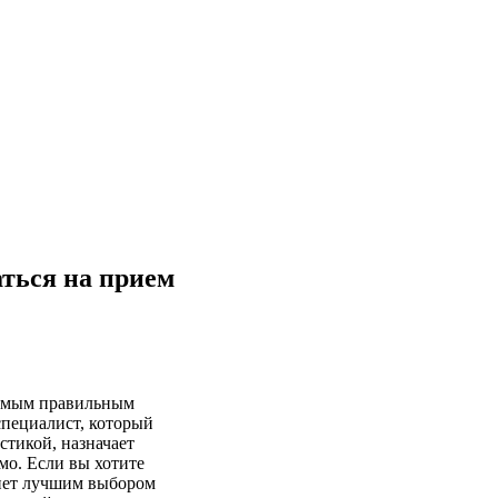
аться на прием
самым правильным
специалист, который
стикой, назначает
мо. Если вы хотите
танет лучшим выбором