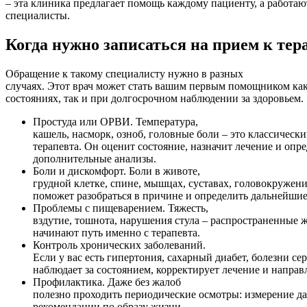
– эта клиника предлагает помощь каждому пациенту, а работа
специалисты.
Когда нужно записаться на прием к тер
Обращение к такому специалисту нужно в разных
случаях. Этот врач может стать вашим первым помощником ка
состояниях, так и при долгосрочном наблюдении за здоровьем.
Простуда или ОРВИ. Температура,
кашель, насморк, озноб, головные боли – это классическ
терапевта. Он оценит состояние, назначит лечение и опр
дополнительные анализы.
Боли и дискомфорт. Боли в животе,
грудной клетке, спине, мышцах, суставах, головокружение
поможет разобраться в причине и определить дальнейшие
Проблемы с пищеварением. Тяжесть,
вздутие, тошнота, нарушения стула – распространенные 
начинают путь именно с терапевта.
Контроль хронических заболеваний.
Если у вас есть гипертония, сахарный диабет, болезни сер
наблюдает за состоянием, корректирует лечение и направ
Профилактика. Даже без жалоб
полезно проходить периодические осмотры: измерение да
рекомендации по образу жизни.