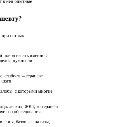
ют в ней опытные
апевту?
к при острых
ий повод начать именно с
еделит, нужны ли
, слабость – терапевт
 шаги.
жалобы, с которыми многие
дца, легких, ЖКТ, то терапевт
ляет на обследования.
вления, базовые анализы,