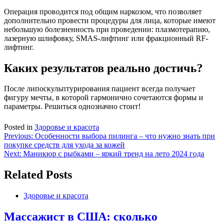
Операция проводится под общим наркозом, что позволяет
дополнительно провести процедуры для лица, которые имеют
небольшую болезненность при проведении: плазмотерапию,
лазерную шлифовку, SMAS-лифтинг или фракционный RF-
лифтинг.
Каких результатов реально достичь?
После липоскульптурирования пациент всегда получает
фигуру мечты, в которой гармонично сочетаются формы и
параметры. Решиться однозначно стоит!
Posted in
Здоровье и красота
Навигация
Previous:
Особенности выбора пилинга – что нужно знать при
покупке средств для ухода за кожей
по
Next:
Маникюр с рыбками – яркий тренд на лето 2024 года
записям
Related Posts
Здоровье и красота
Массажист в США: сколько