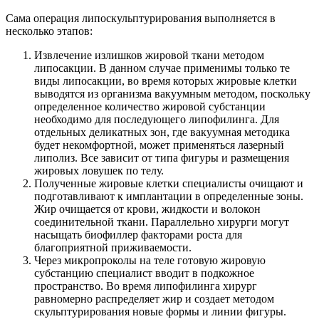
Сама операция липоскульптурирования выполняется в
несколько этапов:
Извлечение излишков жировой ткани методом
липосакции. В данном случае применимы только те
виды липосакции, во время которых жировые клетки
выводятся из организма вакуумным методом, поскольку
определенное количество жировой субстанции
необходимо для последующего липофилинга. Для
отдельных деликатных зон, где вакуумная методика
будет некомфортной, может применяться лазерный
липолиз. Все зависит от типа фигуры и размещения
жировых ловушек по телу.
Полученные жировые клетки специалисты очищают и
подготавливают к имплантации в определенные зоны.
Жир очищается от крови, жидкости и волокон
соединительной ткани. Параллельно хирурги могут
насыщать биофиллер факторами роста для
благоприятной приживаемости.
Через микропроколы на теле готовую жировую
субстанцию специалист вводит в подкожное
пространство. Во время липофилинга хирург
равномерно распределяет жир и создает методом
скульптурирования новые формы и линии фигуры.