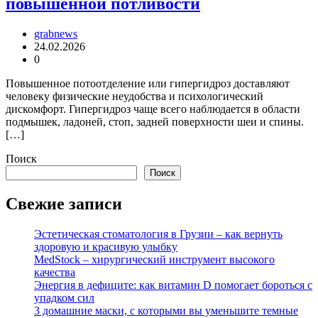
повышенной потливости
grabnews
24.02.2026
0
Повышенное потоотделение или гипергидроз доставляют
человеку физические неудобства и психологический
дискомфорт. Гипергидроз чаще всего наблюдается в области
подмышек, ладоней, стоп, задней поверхности шеи и спины.
[…]
Поиск
Поиск
Свежие записи
Эстетическая стоматология в Грузии – как вернуть
здоровую и красивую улыбку
MedStock – хирургический инструмент высокого
качества
Энергия в дефиците: как витамин D помогает бороться с
упадком сил
3 домашние маски, с которыми вы уменьшите темные