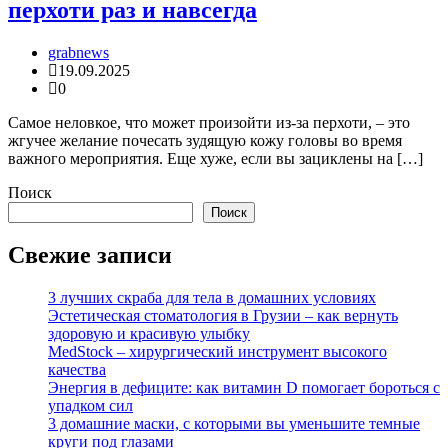
перхоти раз и навсегда
grabnews
19.09.2025
0
Самое неловкое, что может произойти из-за перхоти, – это
жгучее желание почесать зудящую кожу головы во время
важного мероприятия. Еще хуже, если вы зациклены на […]
Поиск
Поиск
Свежие записи
3 лучших скраба для тела в домашних условиях
Эстетическая стоматология в Грузии – как вернуть
здоровую и красивую улыбку
MedStock – хирургический инструмент высокого
качества
Энергия в дефиците: как витамин D помогает бороться с
упадком сил
3 домашние маски, с которыми вы уменьшите темные
круги под глазами