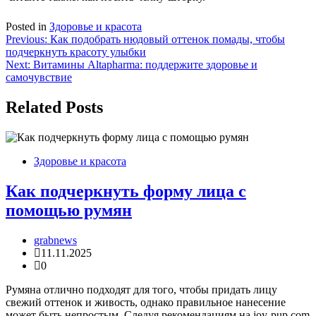
Posted in
Здоровье и красота
Навигация
Previous:
Как подобрать нюдовый оттенок помады, чтобы
подчеркнуть красоту улыбки
по
Next:
Витамины Altapharma: поддержите здоровье и
записям
самочувствие
Related Posts
Здоровье и красота
Как подчеркнуть форму лица с
помощью румян
grabnews
11.11.2025
0
Румяна отлично подходят для того, чтобы придать лицу
свежий оттенок и живость, однако правильное нанесение
может быть непростым. Следуя рекомендациям на joy-pup.com