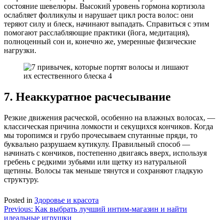
состояние шевелюры. Высокий уровень гормона кортизола
ослабляет фолликулы и нарушает цикл роста волос: они
теряют силу и блеск, начинают выпадать. Справиться с этим
помогают расслабляющие практики (йога, медитация),
полноценный сон и, конечно же, умеренные физические
нагрузки.
7. Неаккуратное расчесывание
Резкие движения расческой, особенно на влажных волосах, —
классическая причина ломкости и секущихся кончиков. Когда
мы торопимся и грубо прочесываем спутанные пряди, то
буквально разрушаем кутикулу. Правильный способ —
начинать с кончиков, постепенно двигаясь вверх, используя
гребень с редкими зубьями или щетку из натуральной
щетины. Волосы так меньше тянутся и сохраняют гладкую
структуру.
Posted in
Здоровье и красота
Навигация
Previous:
Как выбрать лучший интим-магазин и найти
идеальные игрушки