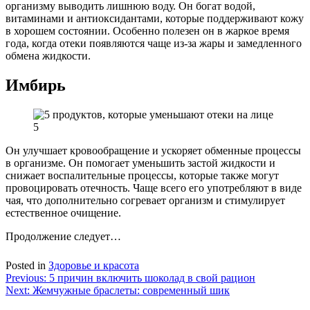
организму выводить лишнюю воду. Он богат водой,
витаминами и антиоксидантами, которые поддерживают кожу
в хорошем состоянии. Особенно полезен он в жаркое время
года, когда отеки появляются чаще из-за жары и замедленного
обмена жидкости.
Имбирь
Он улучшает кровообращение и ускоряет обменные процессы
в организме. Он помогает уменьшить застой жидкости и
снижает воспалительные процессы, которые также могут
провоцировать отечность. Чаще всего его употребляют в виде
чая, что дополнительно согревает организм и стимулирует
естественное очищение.
Продолжение следует…
Posted in
Здоровье и красота
Навигация
Previous:
5 причин включить шоколад в свой рацион
Next:
Жемчужные браслеты: современный шик
по