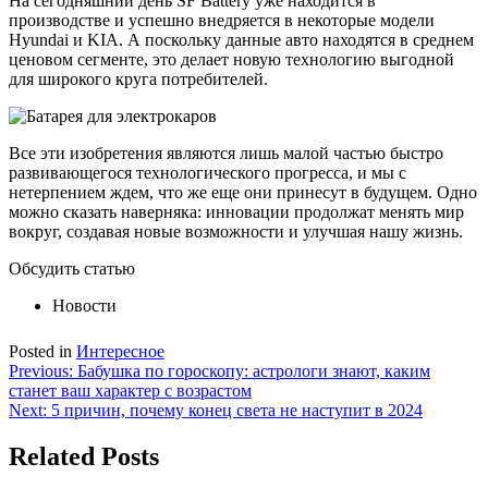
На сегодняшний день SF Battery уже находится в
производстве и успешно внедряется в некоторые модели
Hyundai и KIA. А поскольку данные авто находятся в среднем
ценовом сегменте, это делает новую технологию выгодной
для широкого круга потребителей.
Все эти изобретения являются лишь малой частью быстро
развивающегося технологического прогресса, и мы с
нетерпением ждем, что же еще они принесут в будущем. Одно
можно сказать наверняка: инновации продолжат менять мир
вокруг, создавая новые возможности и улучшая нашу жизнь.
Обсудить статью
Новости
Posted in
Интересное
Навигация
Previous:
Бабушка по гороскопу: астрологи знают, каким
станет ваш характер с возрастом
по
Next:
5 причин, почему конец света не наступит в 2024
записям
Related Posts